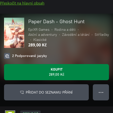
Přeskočit na hlavní obsah
Paper Dash - Ghost Hunt
EpiXR Games
•
Rodina a děti
•
Akční a adventury
•
Závodění a létání
•
Střílečky
•
Klasické
289,00 Kč
2 Podporované jazyky
KOUPIT
289,00 Kč
PŘIDAT DO SEZNAMU PŘÁNÍ
● ● ●