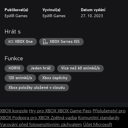
Publikoval(a)
Vyvinul(a)
Datum vydání
EpiXR Games
EpiXR Games
27. 10. 2023
Hrát s
XBOX One
XBOX Series X|S
Funkce
HDR10
Jeden hráč
Více než 60 snímků/s
120 snímků/s
Xbox úspěchy
Xbox položky uložené v cloudu
XBOX konzole
Hry pro XBOX
XBOX Game Pass
Příslušenství pro
XBOX
Podpora pro XBOX
Zpětná vazba
Komunitní standardy
Varování před fotosenzitivním záchvatem
Účet Microsoft