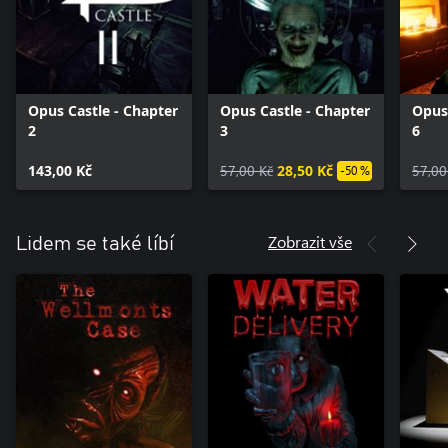
Opus Castle - Chapter
Opus Castle - Chapter
Opus 
2
3
6
143,00 Kč
57,00 Kč
28,50 Kč
57,00
-50 %
Zobrazit vše
Lidem se také líbí