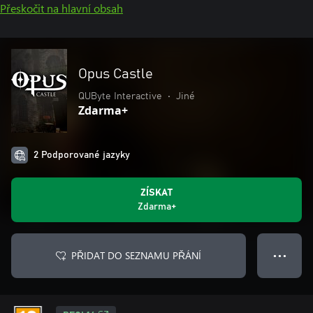
Přeskočit na hlavní obsah
Opus Castle
QUByte Interactive
•
Jiné
Zdarma+
2 Podporované jazyky
ZÍSKAT
Zdarma+
PŘIDAT DO SEZNAMU PŘÁNÍ
● ● ●