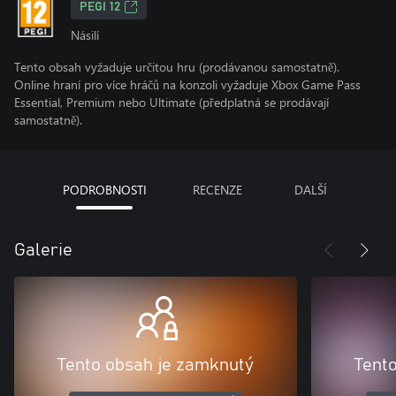
PEGI 12
Násilí
Tento obsah vyžaduje určitou hru (prodávanou samostatně).
Online hraní pro více hráčů na konzoli vyžaduje Xbox Game Pass
Essential, Premium nebo Ultimate (předplatná se prodávají
samostatně).
PODROBNOSTI
RECENZE
DALŠÍ
Galerie
Tento obsah je zamknutý
Tent