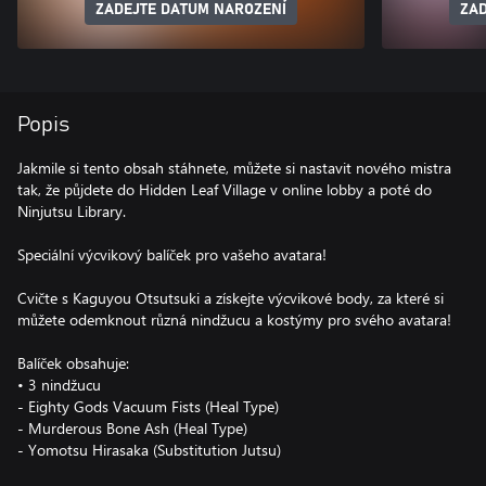
ZADEJTE DATUM NAROZENÍ
ZAD
Popis
Jakmile si tento obsah stáhnete, můžete si nastavit nového mistra
tak, že půjdete do Hidden Leaf Village v online lobby a poté do
Ninjutsu Library.
Speciální výcvikový balíček pro vašeho avatara!
Cvičte s Kaguyou Otsutsuki a získejte výcvikové body, za které si
můžete odemknout různá nindžucu a kostýmy pro svého avatara!
Balíček obsahuje:
• 3 nindžucu
- Eighty Gods Vacuum Fists (Heal Type)
- Murderous Bone Ash (Heal Type)
- Yomotsu Hirasaka (Substitution Jutsu)