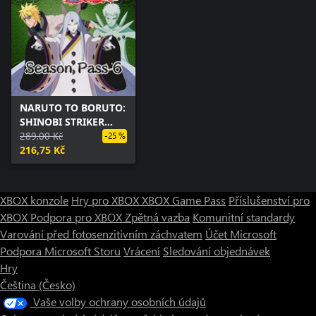
NARUTO TO BORUTO:
SHINOBI STRIKER
Season Pass 6
289,00 Kč
-25 %
216,75 Kč
XBOX konzole
Hry pro XBOX
XBOX Game Pass
Příslušenství pro
XBOX
Podpora pro XBOX
Zpětná vazba
Komunitní standardy
Varování před fotosenzitivním záchvatem
Účet Microsoft
Podpora Microsoft Storu
Vrácení
Sledování objednávek
Hry
Čeština (Česko)
Vaše volby ochrany osobních údajů