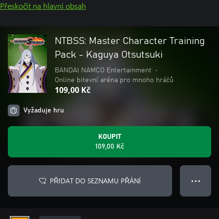
Přeskočit na hlavní obsah
NTBSS: Master Character Training
Pack - Kaguya Otsutsuki
BANDAI NAMCO Entertainment
•
Online bitevní aréna pro mnoho hráčů
109,00 Kč
Vyžaduje hru
KOUPIT
109,00 Kč
PŘIDAT DO SEZNAMU PŘÁNÍ
● ● ●