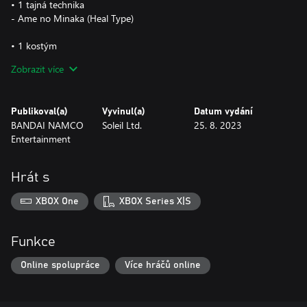
• 1 tajná technika
- Ame no Minaka (Heal Type)
• 1 kostým
- Kaguya Outfit 2 (pro muže/ženy)
Zobrazit více
• 2 součásti avatara
- Vlasy: Kaguya
Publikoval(a)
Vyvinul(a)
Datum vydání
- Doplněk: Black Zetsu Mask
BANDAI NAMCO
Soleil Ltd.
25. 8. 2023
Entertainment
• Dodatečný obsah
- 2 Shinobi Boost Seals
- Čestný titul: Otsutsuki Clan
Hrát s
XBOX One
XBOX Series X|S
Funkce
Online spolupráce
Více hráčů online