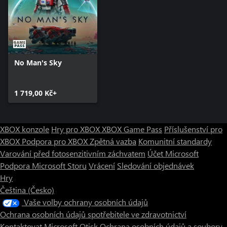
No Man's Sky
1 719,00 Kč+
XBOX konzole
Hry pro XBOX
XBOX Game Pass
Příslušenství pro
XBOX
Podpora pro XBOX
Zpětná vazba
Komunitní standardy
Varování před fotosenzitivním záchvatem
Účet Microsoft
Podpora Microsoft Storu
Vrácení
Sledování objednávek
Hry
Čeština (Česko)
Vaše volby ochrany osobních údajů
Ochrana osobních údajů spotřebitele ve zdravotnictví
Kontaktovat Microsoft
Otisk
Ochrana osobních údajů a soubory