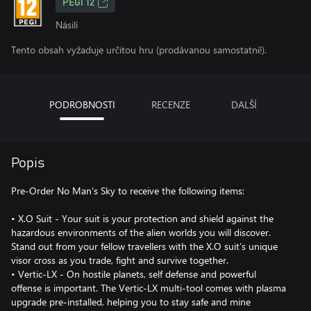
PEGI 12
Násilí
Tento obsah vyžaduje určitou hru (prodávanou samostatně).
PODROBNOSTI
RECENZE
DALŠÍ
Popis
Pre-Order No Man's Sky to receive the following items:
• X.O Suit - Your suit is your protection and shield against the
hazardous environments of the alien worlds you will discover.
Stand out from your fellow travellers with the X.O suit’s unique
visor cross as you trade, fight and survive together.
• Vertic-LX - On hostile planets, self defense and powerful
offense is important. The Vertic-LX multi-tool comes with plasma
upgrade pre-installed, helping you to stay safe and mine