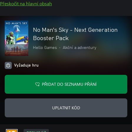
Přeskočit na hlavní obsah
No Man's Sky - Next Generation
Booster Pack
Hello Games
•
Akční a adventury
Vyžaduje hru
PŘIDAT DO SEZNAMU PŘÁNÍ
UPLATNIT KÓD