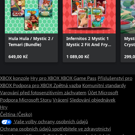
Hula Hula / Mystic 2 /
Infernitos 2 Mystic 1
Myst
Temari (Bundle)
Mystic 2 Fit And Fry 1
Cryst
Fit and Fry 2 (Bundle)
Wind
649,00 Kč
1 089,00 Kč
Bund
299,0
XBOX konzole
Hry pro XBOX
XBOX Game Pass
Příslušenství pro
XBOX
Podpora pro XBOX
Zpětná vazba
Komunitní standardy
Varování před fotosenzitivním záchvatem
Účet Microsoft
Podpora Microsoft Storu
Vrácení
Sledování objednávek
Hry
Čeština (Česko)
Vaše volby ochrany osobních údajů
Ochrana osobních údajů spotřebitele ve zdravotnictví