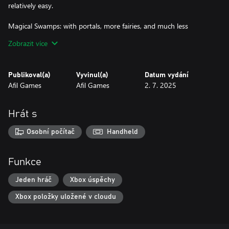
relatively easy.
Magical Swamps: with portals, more fairies, and much less
patience.
Zobrazit více
Ancient Caves: where you apply everything you've learned... and
maybe call for reinforcements.
Publikoval(a)
Vyvinul(a)
Datum vydání
Afil Games
Afil Games
2. 7. 2025
30 levels full of logic, strategy, and pure mystical energy.
Rotate pieces. Redo paths. Collect crystals. And try not to get lost
Hrát s
in the enchantment.
Osobní počítač
Handheld
Magic has never been so confusingly fun.
Funkce
Jeden hráč
Xbox úspěchy
Xbox položky uložené v cloudu