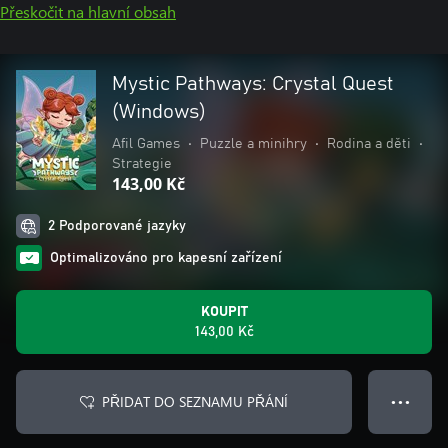
Přeskočit na hlavní obsah
Mystic Pathways: Crystal Quest
(Windows)
Afil Games
•
Puzzle a minihry
•
Rodina a děti
•
Strategie
143,00 Kč
2 Podporované jazyky
Optimalizováno pro kapesní zařízení
KOUPIT
143,00 Kč
PŘIDAT DO SEZNAMU PŘÁNÍ
● ● ●