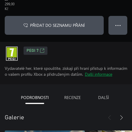
299,00
Kč
PŘIDAT DO SEZNAMU PŘÁNÍ
● ● ●
PEGI 7
Vydavatelé her, které spouštíte, získají při hraní přístup k informacím
o vašem profilu Xbox a přidruženým datům.
Další informace
PODROBNOSTI
RECENZE
DALŠÍ
Galerie