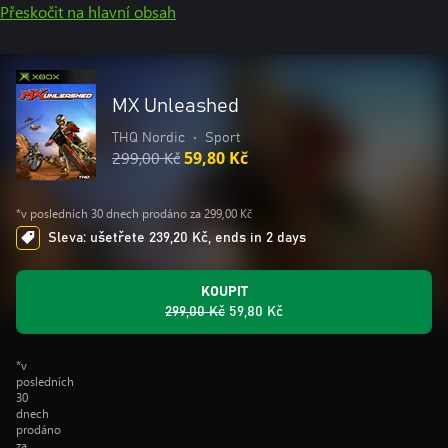
Přeskočit na hlavní obsah
MX Unleashed
THQ Nordic
•
Sport
299,00 Kč
59,80 Kč
*v posledních 30 dnech prodáno za 299,00 Kč
Sleva: ušetřete 239,20 Kč, ends in 2 days
KOUPIT
299,00 Kč
59,80 Kč
*v
posledních
30
dnech
prodáno
za