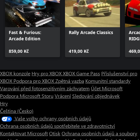
Fast & Furious:
Rally Arcade Classics
Arca
Arcade Edition
RIDG
859,00 Kč
419,00 Kč
469,0
XBOX konzole
Hry pro XBOX
XBOX Game Pass
Příslušenství pro
XBOX
Podpora pro XBOX
Zpětná vazba
Komunitní standardy
Varování před fotosenzitivním záchvatem
Účet Microsoft
Podpora Microsoft Storu
Vrácení
Sledování objednávek
Hry
Čeština (Česko)
Vaše volby ochrany osobních údajů
Ochrana osobních údajů spotřebitele ve zdravotnictví
Kontaktovat Microsoft
Otisk
Ochrana osobních údajů a soubory