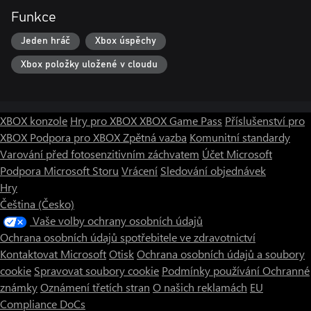
Funkce
Jeden hráč
Xbox úspěchy
Xbox položky uložené v cloudu
XBOX konzole
Hry pro XBOX
XBOX Game Pass
Příslušenství pro
XBOX
Podpora pro XBOX
Zpětná vazba
Komunitní standardy
Varování před fotosenzitivním záchvatem
Účet Microsoft
Podpora Microsoft Storu
Vrácení
Sledování objednávek
Hry
Čeština (Česko)
Vaše volby ochrany osobních údajů
Ochrana osobních údajů spotřebitele ve zdravotnictví
Kontaktovat Microsoft
Otisk
Ochrana osobních údajů a soubory
cookie
Spravovat soubory cookie
Podmínky používání
Ochranné
známky
Oznámení třetích stran
O našich reklamách
EU
Compliance DoCs