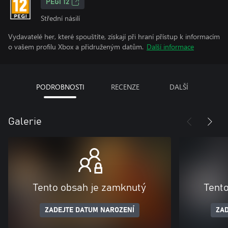
PEGI 12
Střední násilí
Vydavatelé her, které spouštíte, získají při hraní přístup k informacím
o vašem profilu Xbox a přidruženým datům.
Další informace
PODROBNOSTI
RECENZE
DALŠÍ
Galerie
Tento obsah je zamknutý
Tent
ZADEJTE DATUM NAROZENÍ
ZAD