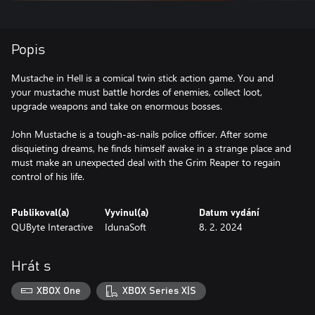
Popis
Mustache in Hell is a comical twin stick action game. You and
your mustache must battle hordes of enemies, collect loot,
upgrade weapons and take on enormous bosses.
John Mustache is a tough-as-nails police officer. After some
disquieting dreams, he finds himself awake in a strange place and
must make an unexpected deal with the Grim Reaper to regain
control of his life.
Publikoval(a)
Vyvinul(a)
Datum vydání
QUByte Interactive
IdunaSoft
8. 2. 2024
Hrát s
XBOX One
XBOX Series X|S