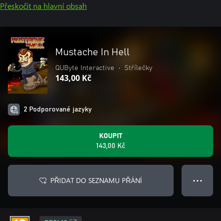
Přeskočit na hlavní obsah
Mustache In Hell
QUByte Interactive
•
Střílečky
143,00 Kč
2 Podporované jazyky
KOUPIT
143,00 Kč
PŘIDAT DO SEZNAMU PŘÁNÍ
● ● ●