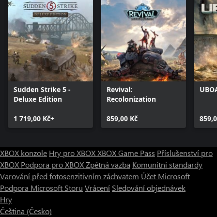
Sudden Strike 5 -
Revival:
UBO
Deluxe Edition
Recolonization
1 719,00 Kč+
859,00 Kč
859,0
XBOX konzole
Hry pro XBOX
XBOX Game Pass
Příslušenství pro
XBOX
Podpora pro XBOX
Zpětná vazba
Komunitní standardy
Varování před fotosenzitivním záchvatem
Účet Microsoft
Podpora Microsoft Storu
Vrácení
Sledování objednávek
Hry
Čeština (Česko)