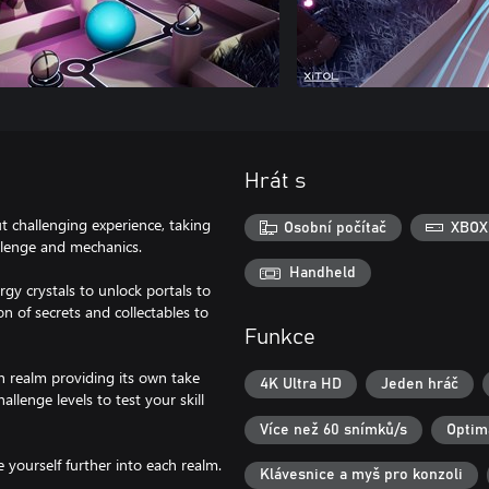
Hrát s
t challenging experience, taking
Osobní počítač
XBOX
allenge and mechanics.
Handheld
gy crystals to unlock portals to
n of secrets and collectables to
Funkce
h realm providing its own take
4K Ultra HD
Jeden hráč
llenge levels to test your skill
Více než 60 snímků/s
Optim
yourself further into each realm.
Klávesnice a myš pro konzoli