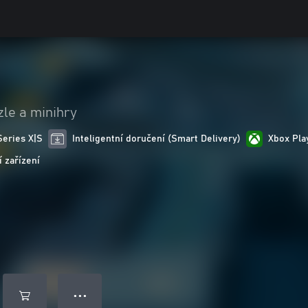
zle a minihry
Series X|S
Inteligentní doručení (Smart Delivery)
Xbox Pl
 zařízení
● ● ●