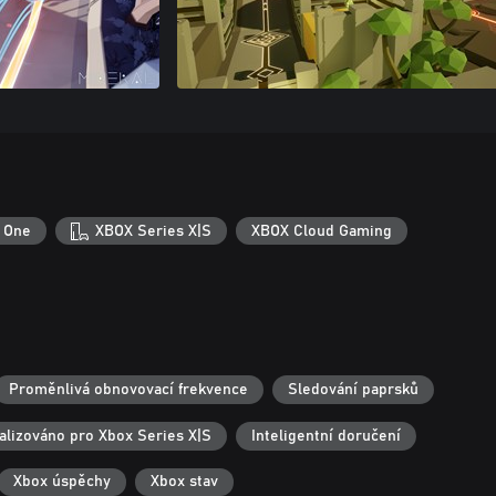
 One
XBOX Series X|S
XBOX Cloud Gaming
Proměnlivá obnovovací frekvence
Sledování paprsků
alizováno pro Xbox Series X|S
Inteligentní doručení
Xbox úspěchy
Xbox stav