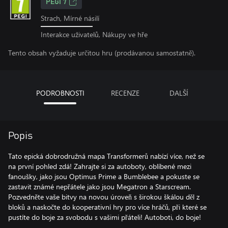
PEGI 7
Strach, Mírné násilí
Interakce uživatelů, Nákupy ve hře
Tento obsah vyžaduje určitou hru (prodávanou samostatně).
PODROBNOSTI
RECENZE
DALŠÍ
Popis
Tato epická dobrodružná mapa Transformerů nabízí více, než se
na první pohled zdá! Zahrajte si za autoboty, oblíbené mezi
fanoušky, jako jsou Optimus Prime a Bumblebee a pokuste se
zastavit známé nepřátele jako jsou Megatron a Starscream.
Pozvedněte vaše bitvy na novou úroveň s širokou škálou děl z
bloků a naskočte do kooperativní hry pro více hráčů, při které se
pustíte do boje za svobodu s vašimi přáteli! Autoboti, do boje!