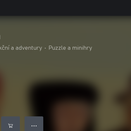
a
kční a adventury
•
Puzzle a minihry
● ● ●