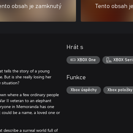
ento obsah je zamknutý
Tento obsah j
Hrát s
XBOX One
XBOX Seri
t tells the story of a young
 But is she really losing her
Funkce
 situation?
Xbox úspěchy
Xbox položky
 town where a few ordinary people
ar II veteran to an elephant
veryone in Memoranda has one
t could be a name, a loved one or
 describe a surreal world full of