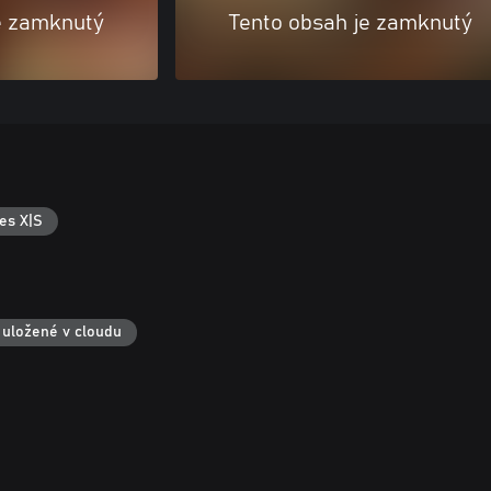
e zamknutý
Tento obsah je zamknutý
es X|S
 uložené v cloudu