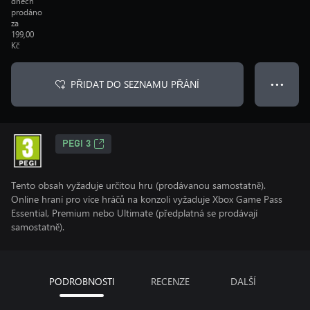
dnech
prodáno
za
199,00
Kč
PŘIDAT DO SEZNAMU PŘÁNÍ
● ● ●
PEGI 3
Tento obsah vyžaduje určitou hru (prodávanou samostatně).
Online hraní pro více hráčů na konzoli vyžaduje Xbox Game Pass
Essential, Premium nebo Ultimate (předplatná se prodávají
samostatně).
PODROBNOSTI
RECENZE
DALŠÍ