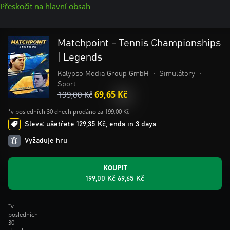
Přeskočit na hlavní obsah
Matchpoint - Tennis Championships
| Legends
Kalypso Media Group GmbH
•
Simulátory
•
Sport
199,00 Kč
69,65 Kč
*v posledních 30 dnech prodáno za 199,00 Kč
Sleva: ušetřete 129,35 Kč, ends in 3 days
Vyžaduje hru
KOUPIT
199,00 Kč
69,65 Kč
*v
posledních
30