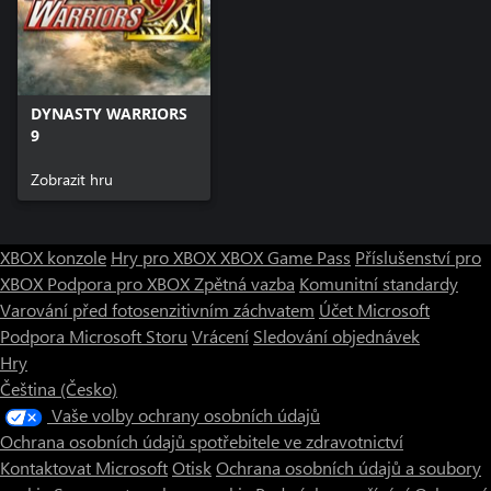
DYNASTY WARRIORS
9
Zobrazit hru
XBOX konzole
Hry pro XBOX
XBOX Game Pass
Příslušenství pro
XBOX
Podpora pro XBOX
Zpětná vazba
Komunitní standardy
Varování před fotosenzitivním záchvatem
Účet Microsoft
Podpora Microsoft Storu
Vrácení
Sledování objednávek
Hry
Čeština (Česko)
Vaše volby ochrany osobních údajů
Ochrana osobních údajů spotřebitele ve zdravotnictví
Kontaktovat Microsoft
Otisk
Ochrana osobních údajů a soubory