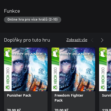
Funkce
Online hra pro více hráčů (2-10)
Zobrazit vše
Doplňky pro tuto hru
Punisher Pack
Freedom Fighter
Survi
Pack
70,00 Kč
70,00 Kč
119,0