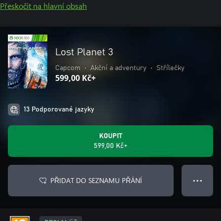
Přeskočit na hlavní obsah
Lost Planet 3
Capcom
•
Akční a adventury
•
Střílečky
599,00 Kč+
13 Podporované jazyky
KOUPIT
599,00 Kč+
PŘIDAT DO SEZNAMU PŘÁNÍ
● ● ●