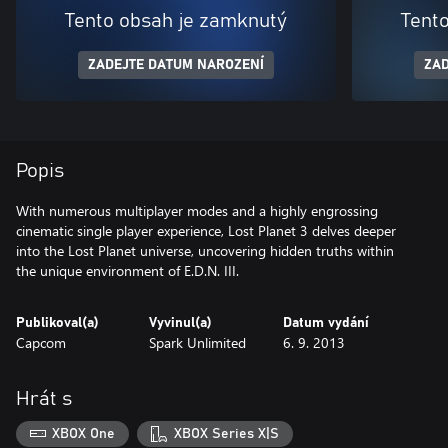
Tento obsah je zamknutý
Tent
ZADEJTE DATUM NAROZENÍ
ZAD
Popis
With numerous multiplayer modes and a highly engrossing
cinematic single player experience, Lost Planet 3 delves deeper
into the Lost Planet universe, uncovering hidden truths within
the unique environment of E.D.N. III.
Publikoval(a)
Vyvinul(a)
Datum vydání
Capcom
Spark Unlimited
6. 9. 2013
Hrát s
XBOX One
XBOX Series X|S