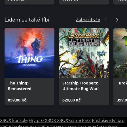
Zobrazit vše
Lidem se také líbí
The Thing:
Starship Troopers:
Turo
Remastered
Ultimate Bug War!
859,00 Kč
629,00 Kč
399,0
XBOX konzole
Hry pro XBOX
XBOX Game Pass
Příslušenství pro
XBOX
Podpora pro XBOX
Zpětná vazba
Komunitní standardy