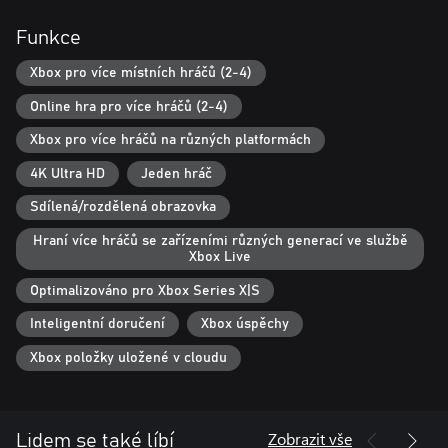
variety of crazy minigames. Race to make dinner for aliens, run
Funkce
through collapsing tombs and skid round the track in rally races
and so much more across 60 different wildly fun minigames.
Xbox pro více místních hráčů (2-4)
You do you:
Online hra pro více hráčů (2-4)
With over 1 billion minifigure combinations from iconic LEGO
sets, you can go with a classic look or design your own unique
Xbox pro více hráčů na různých platformách
and outlandish minifigure. Show off your creation at the next
4K Ultra HD
Jeden hráč
party!
Sdílená/rozdělená obrazovka
Hraní více hráčů se zařízeními různých generací ve službě
Xbox Live
Optimalizováno pro Xbox Series X|S
Inteligentní doručení
Xbox úspěchy
Xbox položky uložené v cloudu
Zobrazit vše
Lidem se také líbí