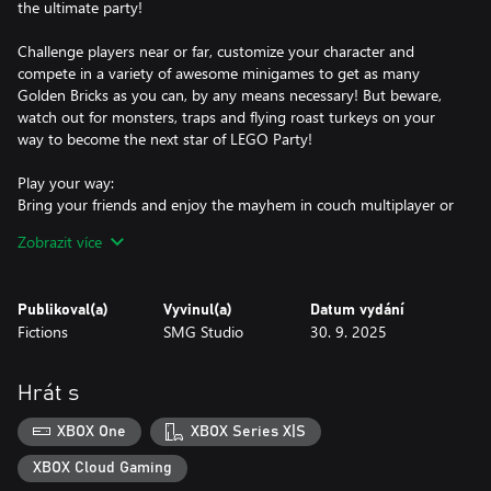
the ultimate party!
Challenge players near or far, customize your character and
compete in a variety of awesome minigames to get as many
Golden Bricks as you can, by any means necessary! But beware,
watch out for monsters, traps and flying roast turkeys on your
way to become the next star of LEGO Party!
Play your way:
Bring your friends and enjoy the mayhem in couch multiplayer or
with cross-platform online multiplayer for up to 4 players.
Zobrazit více
Whether it's competing for the perfect score in Rocketball,
practicing against that pesky kraken in Kraken Up or boogieing
down in Dance Off, you can enjoy LEGO Party! together or solo!
Publikoval(a)
Vyvinul(a)
Datum vydání
Fictions
SMG Studio
30. 9. 2025
Go for the gold:
In LEGO Party! you have one goal: to become the player with the
most Golden Bricks! Use power-ups to gain the advantage and
Hrát s
set up traps to sabotage your opponents across a range of
customizable LEGO themed Challenge Zones.
XBOX One
XBOX Series X|S
Everything is awesome:
XBOX Cloud Gaming
Put your speed, wits, and LEGO expertise to the test across a