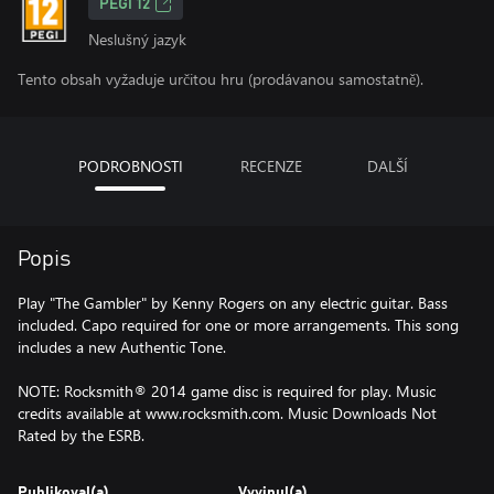
PEGI 12
Neslušný jazyk
Tento obsah vyžaduje určitou hru (prodávanou samostatně).
PODROBNOSTI
RECENZE
DALŠÍ
Popis
Play "The Gambler" by Kenny Rogers on any electric guitar. Bass
included. Capo required for one or more arrangements. This song
includes a new Authentic Tone.
NOTE: Rocksmith® 2014 game disc is required for play. Music
credits available at www.rocksmith.com. Music Downloads Not
Rated by the ESRB.
Publikoval(a)
Vyvinul(a)