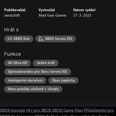
Publikoval(a)
Vyvinul(a)
Datum vydání
JanduSoft
Mad Gear Games
27. 3. 2025
Hrát s
XBOX One
XBOX Series X|S
Funkce
4K Ultra HD
Jeden hráč
Optimalizováno pro Xbox Series X|S
Inteligentní doručení
Xbox úspěchy
Xbox položky uložené v cloudu
XBOX konzole
Hry pro XBOX
XBOX Game Pass
Příslušenství pro