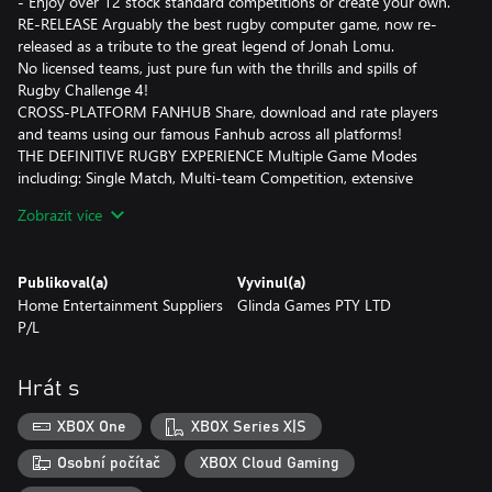
- Enjoy over 12 stock standard competitions or create your own.
RE-RELEASE Arguably the best rugby computer game, now re-
released as a tribute to the great legend of Jonah Lomu.
No licensed teams, just pure fun with the thrills and spills of
Rugby Challenge 4!
CROSS-PLATFORM FANHUB Share, download and rate players
and teams using our famous Fanhub across all platforms!
THE DEFINITIVE RUGBY EXPERIENCE Multiple Game Modes
including: Single Match, Multi-team Competition, extensive
multi-year Career Mode, Be a Pro Mode and Online 8 player
Zobrazit více
mode.
Publikoval(a)
Vyvinul(a)
Home Entertainment Suppliers
Glinda Games PTY LTD
P/L
Hrát s
XBOX One
XBOX Series X|S
Osobní počítač
XBOX Cloud Gaming