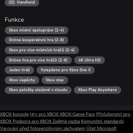
Handheld
Funkce
Xbox místní spolupráce (2-4)
Online kooperativní hra (2-8)
Xbox pro více místních hráčů (2-4)
Online hra pro více hráčů (2-8)
4K Ultra HD
Jeden hráč
Vylepšeno pro Xbox One X
Xbox úspěchy
Xbox stav
Xbox položky uložené v cloudu
Xbox Play Anywhere
XBOX konzole
Hry pro XBOX
XBOX Game Pass
Příslušenství pro
XBOX
Podpora pro XBOX
Zpětná vazba
Komunitní standardy
Varování před fotosenzitivním záchvatem
Účet Microsoft