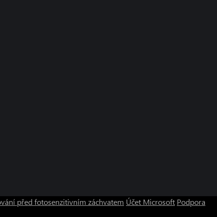
vání před fotosenzitivním záchvatem
Účet Microsoft
Podpora