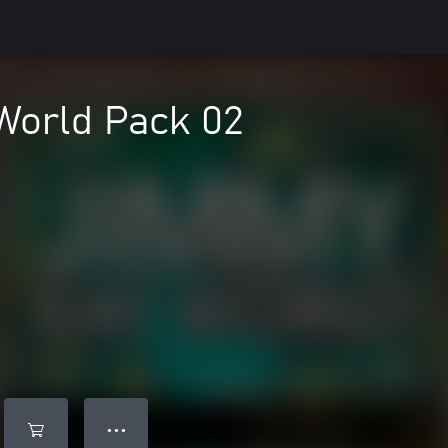
World Pack 02
● ● ●