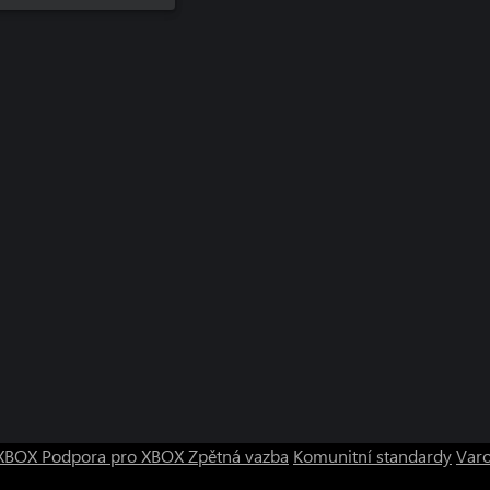
o XBOX
Podpora pro XBOX
Zpětná vazba
Komunitní standardy
Varo