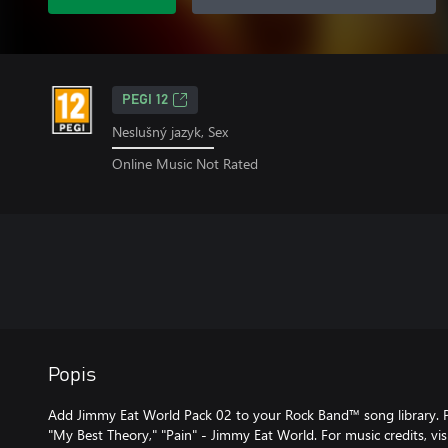
PEGI 12
Neslušný jazyk, Sex
Online Music Not Rated
Popis
Add Jimmy Eat World Pack 02 to your Rock Band™ song library. P
"My Best Theory," "Pain" - Jimmy Eat World. For music credits, v