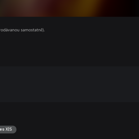
prodávanou samostatně).
es X|S