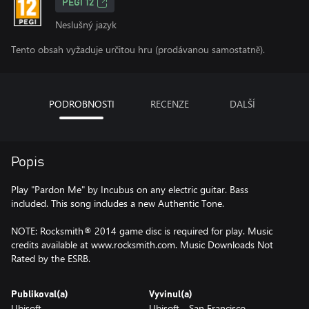
PEGI 12
Neslušný jazyk
Tento obsah vyžaduje určitou hru (prodávanou samostatně).
PODROBNOSTI
RECENZE
DALŠÍ
Popis
Play "Pardon Me" by Incubus on any electric guitar. Bass
included. This song includes a new Authentic Tone.
NOTE: Rocksmith® 2014 game disc is required for play. Music
credits available at www.rocksmith.com. Music Downloads Not
Rated by the ESRB.
Publikoval(a)
Vyvinul(a)
Ubisoft
Ubisoft - San Francisco