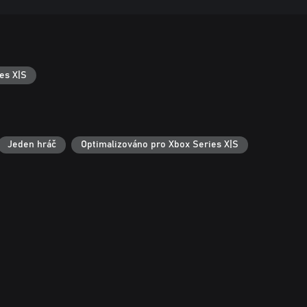
es X|S
Jeden hráč
Optimalizováno pro Xbox Series X|S