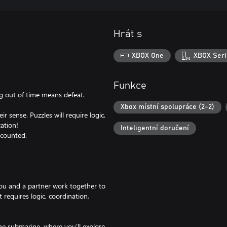
Hrát s
XBOX One
XBOX Seri
Funkce
ng out of time means defeat.
Xbox místní spolupráce (2-2)
r sense. Puzzles will require logic,
ation!
Inteligentní doručení
 counted.
you and a partner work together to
t requires logic, coordination,
the submarine, where you’ll explore