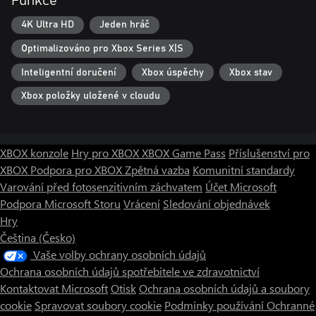
Funkce
4K Ultra HD
Jeden hráč
Optimalizováno pro Xbox Series X|S
Inteligentní doručení
Xbox úspěchy
Xbox stav
Xbox položky uložené v cloudu
XBOX konzole
Hry pro XBOX
XBOX Game Pass
Příslušenství pro
XBOX
Podpora pro XBOX
Zpětná vazba
Komunitní standardy
Varování před fotosenzitivním záchvatem
Účet Microsoft
Podpora Microsoft Storu
Vrácení
Sledování objednávek
Hry
Čeština (Česko)
Vaše volby ochrany osobních údajů
Ochrana osobních údajů spotřebitele ve zdravotnictví
Kontaktovat Microsoft
Otisk
Ochrana osobních údajů a soubory
cookie
Spravovat soubory cookie
Podmínky používání
Ochranné