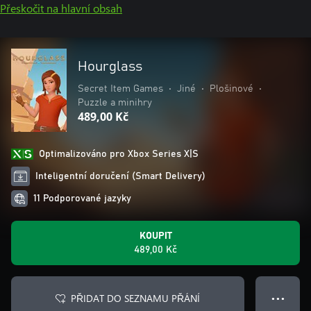
Přeskočit na hlavní obsah
Hourglass
Secret Item Games
•
Jiné
•
Plošinové
•
Puzzle a minihry
489,00 Kč
Optimalizováno pro Xbox Series X|S
Inteligentní doručení (Smart Delivery)
11 Podporované jazyky
KOUPIT
489,00 Kč
PŘIDAT DO SEZNAMU PŘÁNÍ
● ● ●