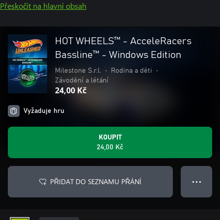
Přeskočit na hlavní obsah
HOT WHEELS™ - AcceleRacers
Bassline™ - Windows Edition
Milestone S.r.l.
•
Rodina a děti
•
Závodění a létání
24,00 Kč
Vyžaduje hru
KOUPIT
24,00 Kč
PŘIDAT DO SEZNAMU PŘÁNÍ
● ● ●