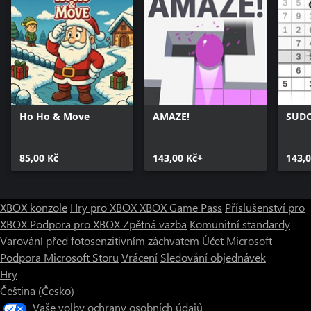
Ho Ho & Move
AMAZE!
SUD
85,00 Kč
143,00 Kč+
143,0
XBOX konzole
Hry pro XBOX
XBOX Game Pass
Příslušenství pro
XBOX
Podpora pro XBOX
Zpětná vazba
Komunitní standardy
Varování před fotosenzitivním záchvatem
Účet Microsoft
Podpora Microsoft Storu
Vrácení
Sledování objednávek
Hry
Čeština (Česko)
Vaše volby ochrany osobních údajů