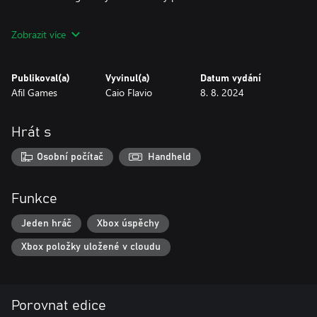
When using a card, it will be consumed and direct the character
Zobrazit více
to the desired path.
Your cards will direct Mr. Fluff in the right direction.
Run! Jump! Fall on your stomach!
Publikoval(a)
Vyvinul(a)
Datum vydání
Afil Games
Caio Flavio
8. 8. 2024
Hrát s
Osobní počítač
Handheld
Funkce
Jeden hráč
Xbox úspěchy
Xbox položky uložené v cloudu
Porovnat edice