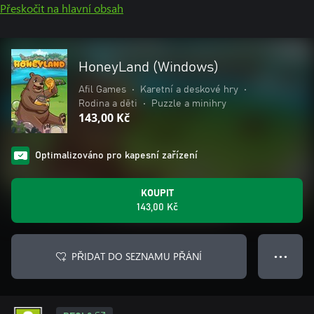
Přeskočit na hlavní obsah
HoneyLand (Windows)
Afil Games
•
Karetní a deskové hry
•
Rodina a děti
•
Puzzle a minihry
143,00 Kč
Optimalizováno pro kapesní zařízení
KOUPIT
143,00 Kč
PŘIDAT DO SEZNAMU PŘÁNÍ
● ● ●