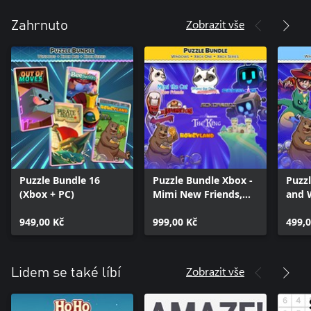
Zobrazit vše
Zahrnuto
Puzzle Bundle 16
Puzzle Bundle Xbox -
Puzz
(Xbox + PC)
Mimi New Friends,
and 
Story Blocks and
Hone
949,00 Kč
Sokoban games
999,00 Kč
Soko
499,0
Soko
Docto
Zobrazit vše
Lidem se také líbí