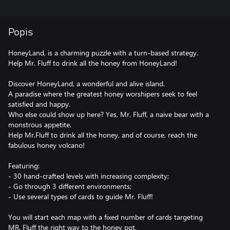
Popis
HoneyLand, is a charming puzzle with a turn-based strategy.
Help Mr. Fluff to drink all the honey from HoneyLand!
Discover HoneyLand, a wonderful and alive island.
A paradise where the greatest honey worshipers seek to feel
satisfied and happy.
Who else could show up here? Yes, Mr. Fluff, a naive bear with a
monstrous appetite.
Help Mr.Fluff to drink all the honey, and of course, reach the
fabulous honey volcano!
Featuring:
- 30 hand-crafted levels with increasing complexity;
- Go through 3 different environments;
- Use several types of cards to guide Mr. Fluff!
You will start each map with a fixed number of cards targeting
MR. Fluff the right way to the honey pot.