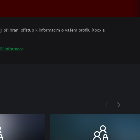
ají při hraní přístup k informacím o vašem profilu Xbox a
lší informace