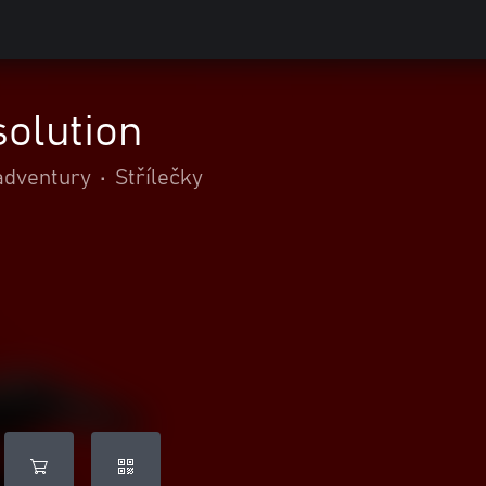
olution
adventury
•
Střílečky