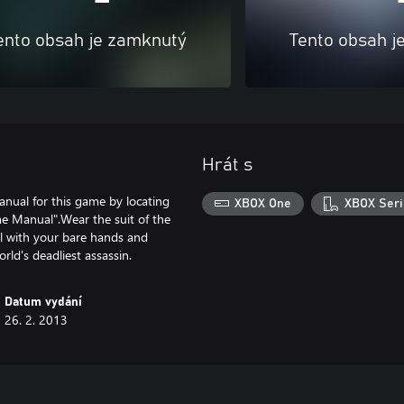
ento obsah je zamknutý
Tento obsah j
Hrát s
ual for this game by locating
XBOX One
XBOX Seri
e Manual".Wear the suit of the
ill with your bare hands and
ld's deadliest assassin.
Datum vydání
26. 2. 2013