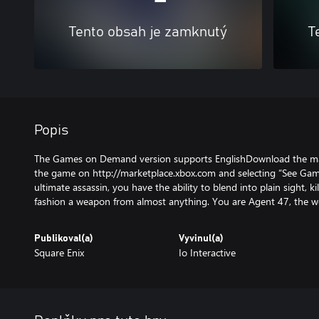
Tento obsah je zamknutý
T
Popis
The Games on Demand version supports EnglishDownload the man
the game on http://marketplace.xbox.com and selecting “See Gam
ultimate assassin, you have the ability to blend into plain sight, k
fashion a weapon from almost anything. You are Agent 47, the wor
Publikoval(a)
Vyvinul(a)
Square Enix
Io Interactive