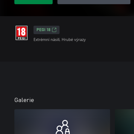
PEGI 18
Extrémní násilí, Hrubé výrazy
Galerie