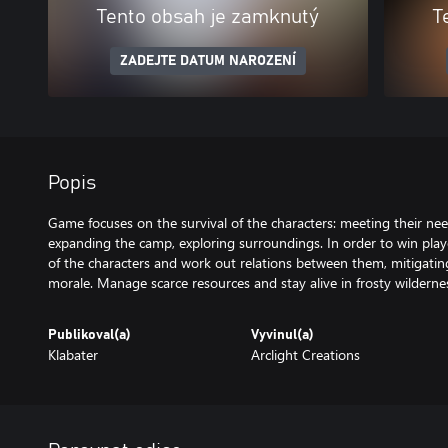
Tento obsah je zamknutý
T
ZADEJTE DATUM NAROZENÍ
Popis
Game focuses on the survival of the characters: meeting their nee
expanding the camp, exploring surroundings. In order to win play
of the characters and work out relations between them, mitigating
morale. Manage scarce resources and stay alive in frosty wilderness
Publikoval(a)
Vyvinul(a)
Klabater
Arclight Creations