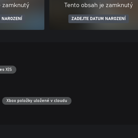
e zamknutý
Tento obsah je zamknutý
 NAROZENÍ
ZADEJTE DATUM NAROZENÍ
es X|S
Xbox položky uložené v cloudu