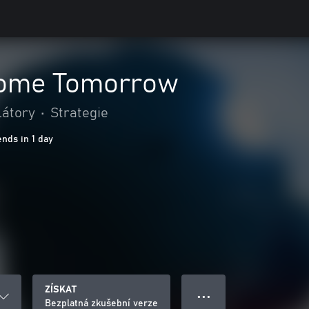
Come Tomorrow
látory
•
Strategie
ends in 1 day
ZÍSKAT
● ● ●
Bezplatná zkušební verze