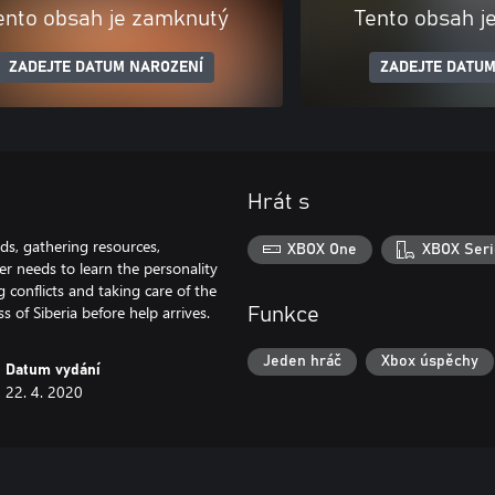
ento obsah je zamknutý
Tento obsah j
ZADEJTE DATUM NAROZENÍ
ZADEJTE DATUM
Hrát s
ds, gathering resources,
XBOX One
XBOX Seri
er needs to learn the personality
 conflicts and taking care of the
 of Siberia before help arrives.
Funkce
Jeden hráč
Xbox úspěchy
Datum vydání
22. 4. 2020