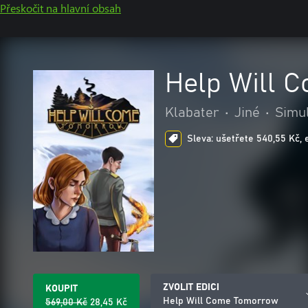
Přeskočit na hlavní obsah
Help Will 
Klabater
•
Jiné
•
Simu
Sleva: ušetřete 540,55 Kč, 
ZVOLIT EDICI
KOUPIT
Help Will Come Tomorrow
569,00 Kč
28,45 Kč