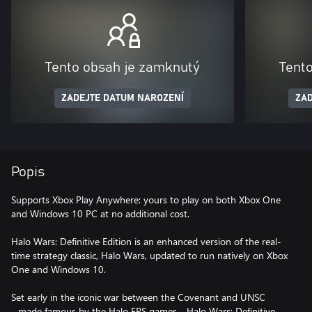
Tento obsah je zamknutý
Tent
ZADEJTE DATUM NAROZENÍ
ZAD
Popis
Supports Xbox Play Anywhere: yours to play on both Xbox One
and Windows 10 PC at no additional cost.
Halo Wars: Definitive Edition is an enhanced version of the real-
time strategy classic, Halo Wars, updated to run natively on Xbox
One and Windows 10.
Set early in the iconic war between the Covenant and UNSC
- made famous by the Halo FPS games - Halo Wars: Definitive