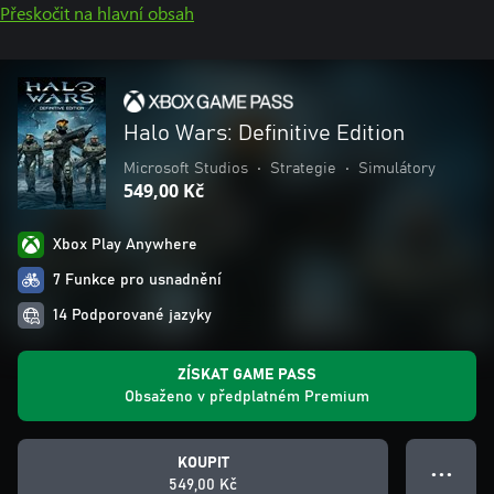
Přeskočit na hlavní obsah
Halo Wars: Definitive Edition
Microsoft Studios
•
Strategie
•
Simulátory
549,00 Kč
Xbox Play Anywhere
7 Funkce pro usnadnění
14 Podporované jazyky
ZÍSKAT GAME PASS
Obsaženo v předplatném Premium
KOUPIT
● ● ●
549,00 Kč