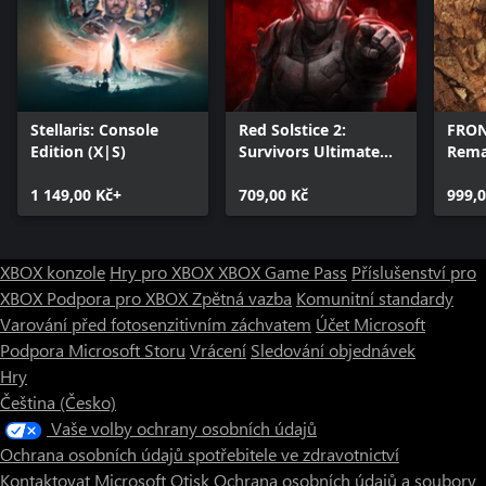
Stellaris: Console
Red Solstice 2:
FRON
Edition (X|S)
Survivors Ultimate
Rem
Edition
1 149,00 Kč+
709,00 Kč
999,0
XBOX konzole
Hry pro XBOX
XBOX Game Pass
Příslušenství pro
XBOX
Podpora pro XBOX
Zpětná vazba
Komunitní standardy
Varování před fotosenzitivním záchvatem
Účet Microsoft
Podpora Microsoft Storu
Vrácení
Sledování objednávek
Hry
Čeština (Česko)
Vaše volby ochrany osobních údajů
Ochrana osobních údajů spotřebitele ve zdravotnictví
Kontaktovat Microsoft
Otisk
Ochrana osobních údajů a soubory