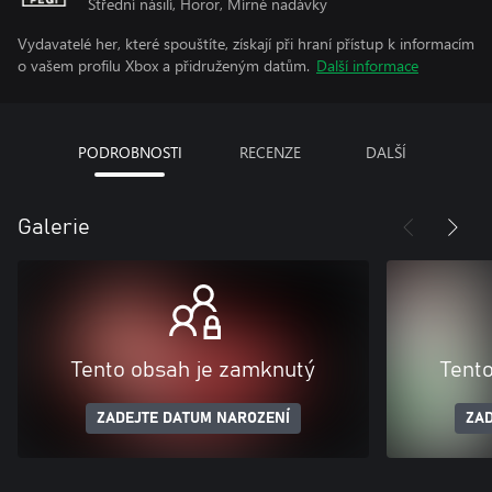
Střední násilí, Horor, Mírné nadávky
Vydavatelé her, které spouštíte, získají při hraní přístup k informacím
o vašem profilu Xbox a přidruženým datům.
Další informace
PODROBNOSTI
RECENZE
DALŠÍ
Galerie
Tento obsah je zamknutý
Tent
ZADEJTE DATUM NAROZENÍ
ZAD