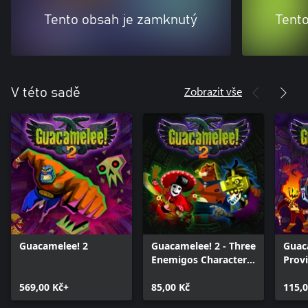
Tento obsah je zamknutý
Tent
Zobrazit vše
V této sadě
Guacamelee! 2
Guacamelee! 2 - Three
Guac
Enemigos Character
Prov
Pack
(Chal
569,00 Kč+
85,00 Kč
115,0