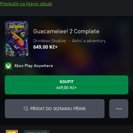
Přeskočit na hlavní obsah
Guacamelee! 2 Complete
Drinkbox Studios
•
Akční a adventury
649,00 Kč+
Xbox Play Anywhere
KOUPIT
649,00 Kč+
PŘIDAT DO SEZNAMU PŘÁNÍ
● ● ●