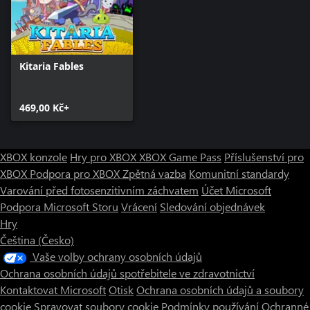
Kitaria Fables
469,00 Kč+
XBOX konzole
Hry pro XBOX
XBOX Game Pass
Příslušenství pro
XBOX
Podpora pro XBOX
Zpětná vazba
Komunitní standardy
Varování před fotosenzitivním záchvatem
Účet Microsoft
Podpora Microsoft Storu
Vrácení
Sledování objednávek
Hry
Čeština (Česko)
Vaše volby ochrany osobních údajů
Ochrana osobních údajů spotřebitele ve zdravotnictví
Kontaktovat Microsoft
Otisk
Ochrana osobních údajů a soubory
cookie
Spravovat soubory cookie
Podmínky používání
Ochranné