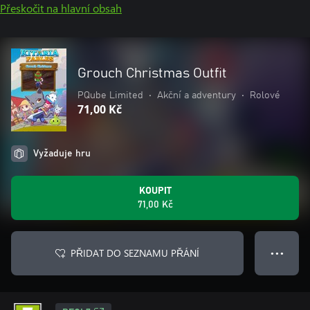
Přeskočit na hlavní obsah
Grouch Christmas Outfit
PQube Limited
•
Akční a adventury
•
Rolové
71,00 Kč
Vyžaduje hru
KOUPIT
71,00 Kč
PŘIDAT DO SEZNAMU PŘÁNÍ
● ● ●