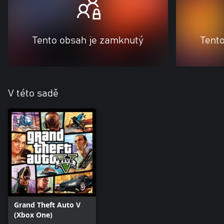
Tento obsah je zamknutý
Tent
V této sadě
Grand Theft Auto V
(Xbox One)