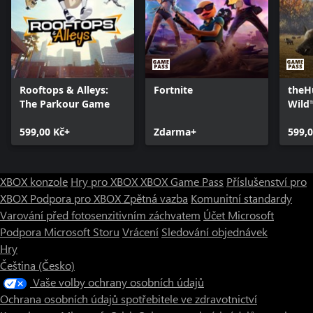
Rooftops & Alleys:
Fortnite
theHu
The Parkour Game
Wild
599,00 Kč+
Zdarma+
599,0
XBOX konzole
Hry pro XBOX
XBOX Game Pass
Příslušenství pro
XBOX
Podpora pro XBOX
Zpětná vazba
Komunitní standardy
Varování před fotosenzitivním záchvatem
Účet Microsoft
Podpora Microsoft Storu
Vrácení
Sledování objednávek
Hry
Čeština (Česko)
Vaše volby ochrany osobních údajů
Ochrana osobních údajů spotřebitele ve zdravotnictví