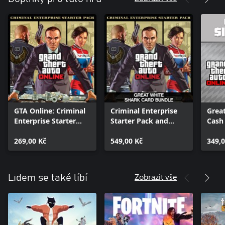
including a 10 car garage to store your growing fleet.
WEAPONS, CLOTHING & TATTOOS
You’ll also get access to the Compact Grenade Launcher,
Marksman Rifle and Compact Rifle along with Stunt Racing
Outfits, Biker Tattoos and more.
GTA Online: Criminal
Criminal Enterprise
Grea
Enterprise Starter
Starter Pack and
Cash
Pack
Great White Shark
269,00 Kč
Card Bundle
549,00 Kč
349,0
Zobrazit vše
Lidem se také líbí