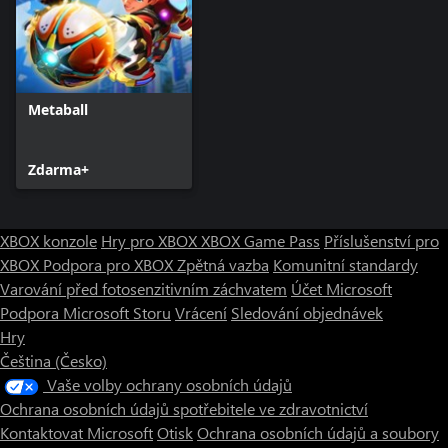
Metaball
Zdarma+
XBOX konzole
Hry pro XBOX
XBOX Game Pass
Příslušenství pro
XBOX
Podpora pro XBOX
Zpětná vazba
Komunitní standardy
Varování před fotosenzitivním záchvatem
Účet Microsoft
Podpora Microsoft Storu
Vrácení
Sledování objednávek
Hry
Čeština (Česko)
Vaše volby ochrany osobních údajů
Ochrana osobních údajů spotřebitele ve zdravotnictví
Kontaktovat Microsoft
Otisk
Ochrana osobních údajů a soubory