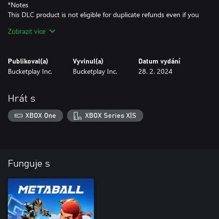
*Notes
This DLC product is not eligible for duplicate refunds even if you
already own its components, so please check before purchasing.
Zobrazit více
Publikoval(a)
Vyvinul(a)
Datum vydání
Bucketplay Inc.
Bucketplay Inc.
28. 2. 2024
Hrát s
XBOX One
XBOX Series X|S
Funguje s