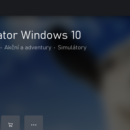
ator Windows 10
•
Akční a adventury
•
Simulátory
● ● ●