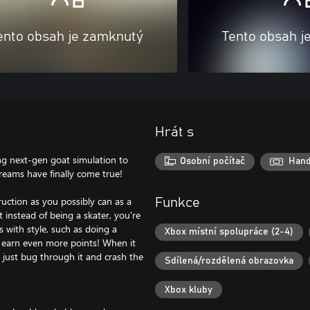
ento obsah je zamknutý
Tento obsah j
Hrát s
ing next-gen goat simulation to
Osobní počítač
Hand
reams have finally come true!
uction as you possibly can as a
Funkce
instead of being a skater, you're
s with style, such as doing a
Xbox místní spolupráce (2-4)
l earn even more points! When it
y just bug through it and crash the
Sdílená/rozdělená obrazovka
Xbox kluby