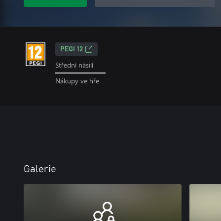
PEGI 12
Střední násilí
Nákupy ve hře
Galerie