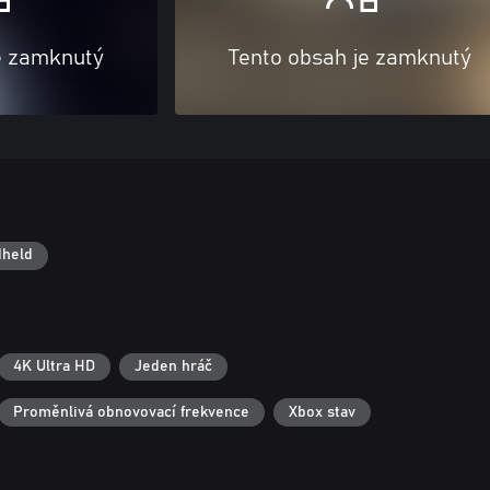
e zamknutý
Tento obsah je zamknutý
held
4K Ultra HD
Jeden hráč
Proměnlivá obnovovací frekvence
Xbox stav