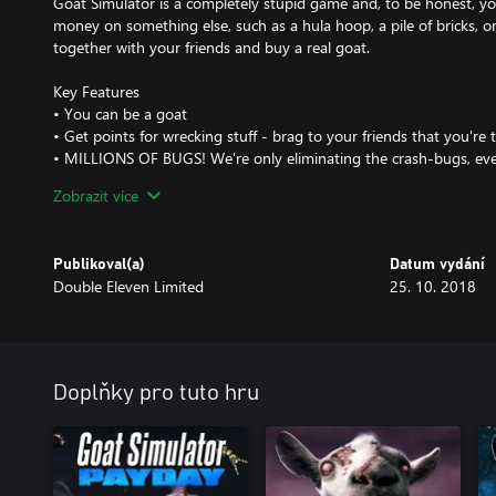
Goat Simulator is a completely stupid game and, to be honest, y
money on something else, such as a hula hoop, a pile of bricks,
together with your friends and buy a real goat.
Key Features
• You can be a goat
• Get points for wrecking stuff - brag to your friends that you're
• MILLIONS OF BUGS! We're only eliminating the crash-bugs, every
keeping it
Zobrazit více
• In-game physics that bug out all the time
• Seriously look at that goat's neck
• You can be a goat
Publikoval(a)
Datum vydání
Double Eleven Limited
25. 10. 2018
Doplňky pro tuto hru