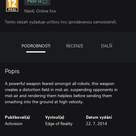
PEGI 12
Násilí, Online hra
Tento obsah vyžaduje určitou hru (prodávanou samostatně).
PODROBNOSTI
RECENZE
DALŠÍ
Popis
A powerful weapon feared amongst all robots, this weapon
creates a distortion field in mid-air, suspending opponents in
mid-air and rendering them helpless before sending them
smashing into the ground at high velocity.
Publikoval(a)
Vyvinul(a)
Datum vydání
Activision
Edge of Reality
22. 7. 2014