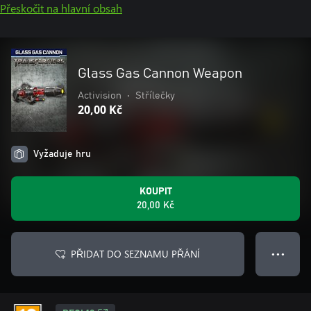
Přeskočit na hlavní obsah
Glass Gas Cannon Weapon
Activision
•
Střílečky
20,00 Kč
Vyžaduje hru
KOUPIT
20,00 Kč
PŘIDAT DO SEZNAMU PŘÁNÍ
● ● ●