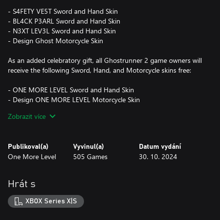
- S4FETY VE5T Sword and Hand Skin
- BL4CK P3ARL Sword and Hand Skin
- N3XT LEV3L Sword and Hand Skin
- Design Ghost Motorcycle Skin
As an added celebratory gift, all Ghostrunner 2 game owners will
receive the following Sword, Hand, and Motorcycle skins free:
- ONE MORE LEVEL Sword and Hand Skin
- Design ONE MORE LEVEL Motorcycle Skin
- Bloodstained® Blue Rose Sword and Hand Skin
Zobrazit více
Buy the Ghostrunner 2 Season Pass to lock-in all 4 cosmetic DLC
packs including the Ice Pack, Dragon Pack, Heat Pack, and
Publikoval(a)
Vyvinul(a)
Datum vydání
Anniversary Pack, plus the high-octane Endless Moto Mode for
One More Level
505 Games
30. 10. 2024
less.
Blood Will Run!
Hrát s
*Ghostrunner 2 game not included. Anniversary Pack included in
XBOX Series X|S
Ghostrunner 2 Season Pass. Ghostrunner 2 Season Pass included
in Ghostrunner 2 Brutal Edition.