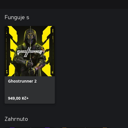
**Free sword and motorcycle skins delivered via patch update.
Funguje s
Ghostrunner 2
949,00 Kč+
Zahrnuto