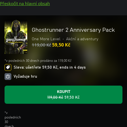
Přeskočit na hlavní obsah
Ghostrunner 2 Anniversary Pack
One More Level
•
Akční a adventury
119,00 Kč
59,50 Kč
*v posledních 30 dnech prodáno za 119,00 Kč
Sleva: ušetřete 59,50 Kč, ends in 4 days
Vyžaduje hru
KOUPIT
119,00 Kč
59,50 Kč
*v
posledních
30
dnech