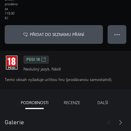
prodáno
za
119,00
Kč
PŘIDAT DO SEZNAMU PŘÁNÍ
● ● ●
PEGI 18
Neslušný jazyk, Násilí
Tento obsah vyžaduje určitou hru (prodávanou samostatně).
PODROBNOSTI
RECENZE
DALŠÍ
Galerie