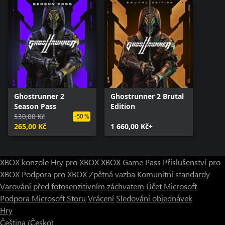
Ghostrunner 2
Ghostrunner 2 Brutal
Season Pass
Edition
530,00 Kč
-50 %
265,00 Kč
1 660,00 Kč+
XBOX konzole
Hry pro XBOX
XBOX Game Pass
Příslušenství pro
XBOX
Podpora pro XBOX
Zpětná vazba
Komunitní standardy
Varování před fotosenzitivním záchvatem
Účet Microsoft
Podpora Microsoft Storu
Vrácení
Sledování objednávek
Hry
Čeština (Česko)