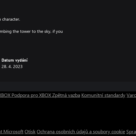
 character.
mbing the tower to the sky, if you
o discover.
Datum vydání
28. 4. 2023
o XBOX
Podpora pro XBOX
Zpětná vazba
Komunitní standardy
Varo
t Microsoft
Otisk
Ochrana osobních údajů a soubory cookie
Spra