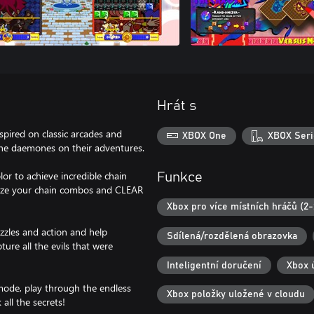
Hrát s
ired on classic arcades and
XBOX One
XBOX Seri
the daemones on their adventures.
or to achieve incredible chain
Funkce
ize your chain combos and CLEAR
Xbox pro více místních hráčů (2-
zzles and action and help
Sdílená/rozdělená obrazovka
ure all the evils that were
Inteligentní doručení
Xbox 
mode, play through the endless
Xbox položky uložené v cloudu
all the secrets!