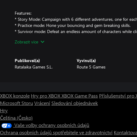
Features:
* Story Mode: Campaign with 6 different adventures, one for each
* Practice mode: Hone your bouncing and gem breaking skills.
* Survivor mode: Defeat an endless amount of characters while cli
lose, you start from the beginning!
Zobrazit více
* Local Versus mode: Play with a friend on the same system.
* 6 Different Characters with different skills + a secret character t
Publikoval(a)
Vyvinul(a)
Ratalaika Games S.L.
Route 5 Games
XBOX konzole
Hry pro XBOX
XBOX Game Pass
Příslušenství pr
Microsoft Storu
Vrácení
Sledování objednávek
Hry
Čeština (Česko)
Vaše volby ochrany osobních údajů
Ochrana osobních údajů spotřebitele ve zdravotnictví
Kontaktova