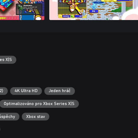
es X|S
2)
4K Ultra HD
Jeden hráč
Optimalizováno pro Xbox Series X|S
úspěchy
Xbox stav