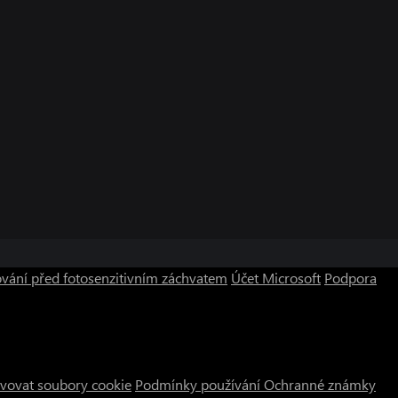
vání před fotosenzitivním záchvatem
Účet Microsoft
Podpora
vovat soubory cookie
Podmínky používání
Ochranné známky