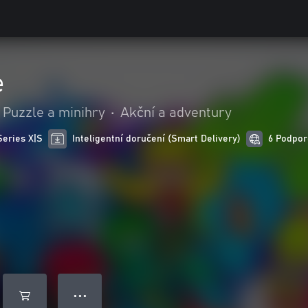
e
Puzzle a minihry
•
Akční a adventury
Series X|S
Inteligentní doručení (Smart Delivery)
6 Podpor
● ● ●