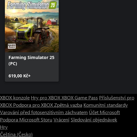
Farming Simulator 25
(PC)
619,00 Kč+
XBOX konzole
Hry pro XBOX
XBOX Game Pass
Příslušenství pro
XBOX
Podpora pro XBOX
Zpětná vazba
Komunitní standardy
Varování před fotosenzitivním záchvatem
Účet Microsoft
Podpora Microsoft Storu
Vrácení
Sledování objednávek
Hry
Čeština (Česko)