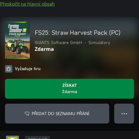
Přeskočit na hlavní obsah
FS25: Straw Harvest Pack (PC)
GIANTS Software GmbH
•
Simulátory
Zdarma
Vyžaduje hru
ZÍSKAT
Zdarma
PŘIDAT DO SEZNAMU PŘÁNÍ
● ● ●