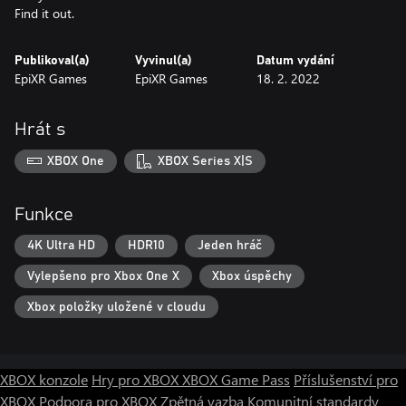
Find it out.
Publikoval(a)
Vyvinul(a)
Datum vydání
EpiXR Games
EpiXR Games
18. 2. 2022
Hrát s
XBOX One
XBOX Series X|S
Funkce
4K Ultra HD
HDR10
Jeden hráč
Vylepšeno pro Xbox One X
Xbox úspěchy
Xbox položky uložené v cloudu
XBOX konzole
Hry pro XBOX
XBOX Game Pass
Příslušenství pro
XBOX
Podpora pro XBOX
Zpětná vazba
Komunitní standardy