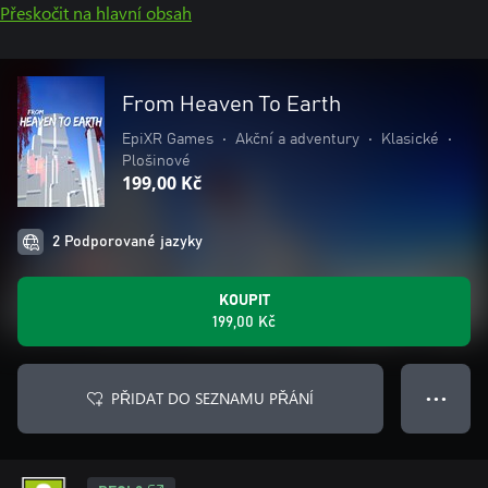
Přeskočit na hlavní obsah
From Heaven To Earth
EpiXR Games
•
Akční a adventury
•
Klasické
•
Plošinové
199,00 Kč
2 Podporované jazyky
KOUPIT
199,00 Kč
PŘIDAT DO SEZNAMU PŘÁNÍ
● ● ●