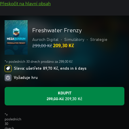
Přeskočit na hlavní obsah
Freshwater Frenzy
Auroch Digital
•
Simulátory
•
Strategie
299,00 Kč
209,30 Kč
*v posledních 30 dnech prodáno za 299,00 Kč
Sleva: ušetřete 89,70 Kč, ends in 6 days
Vyžaduje hru
KOUPIT
299,00 Kč
209,30 Kč
*v
posledních
30
dnech