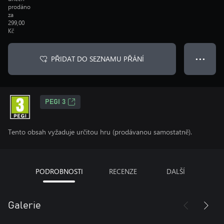
prodáno
za
299,00
Kč
PŘIDAT DO SEZNAMU PŘÁNÍ
● ● ●
PEGI 3
Tento obsah vyžaduje určitou hru (prodávanou samostatně).
PODROBNOSTI
RECENZE
DALŠÍ
Galerie