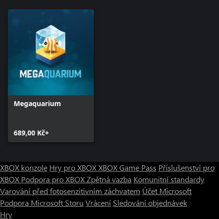
Megaquarium
689,00 Kč+
XBOX konzole
Hry pro XBOX
XBOX Game Pass
Příslušenství pro
XBOX
Podpora pro XBOX
Zpětná vazba
Komunitní standardy
Varování před fotosenzitivním záchvatem
Účet Microsoft
Podpora Microsoft Storu
Vrácení
Sledování objednávek
Hry