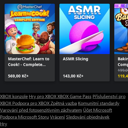
MasterChef: Learn to
ASMR Slicing
Baki
Cook! - Complete
Comp
Edition
199,0
569,00 Kč+
143,00 Kč+
119,4
XBOX konzole
Hry pro XBOX
XBOX Game Pass
Příslušenství pro
XBOX
Podpora pro XBOX
Zpětná vazba
Komunitní standardy
Varování před fotosenzitivním záchvatem
Účet Microsoft
Podpora Microsoft Storu
Vrácení
Sledování objednávek
Hry