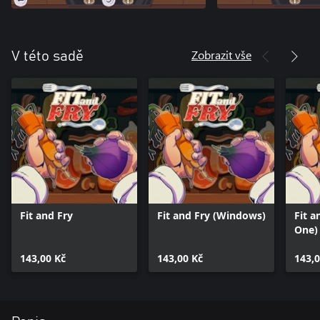
Zobrazit vše
V této sadě
Fit and Fry
Fit and Fry (Windows)
Fit a
One)
143,00 Kč
143,00 Kč
143,0