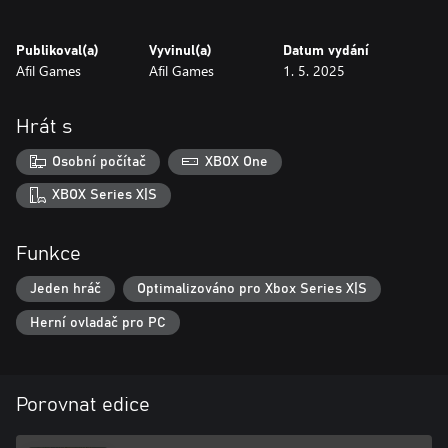
perfect experience for puzzle and strategy challenge lovers. Grab
your wooden spoon and prove you are the master of kitchen
Publikoval(a)
Vyvinul(a)
Datum vydání
fitting!
Afil Games
Afil Games
1. 5. 2025
Hrát s
Osobní počítač
XBOX One
XBOX Series X|S
Funkce
Jeden hráč
Optimalizováno pro Xbox Series X|S
Herní ovladač pro PC
Porovnat edice