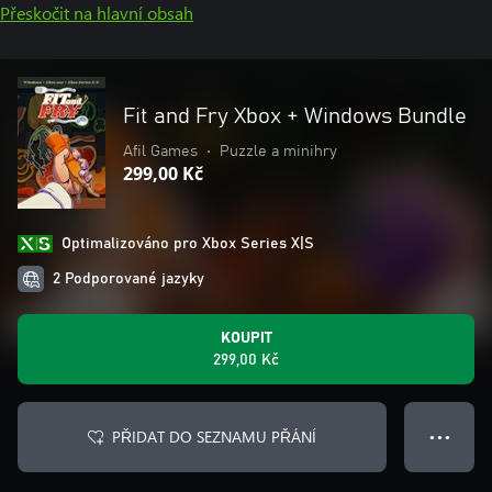
Přeskočit na hlavní obsah
Fit and Fry Xbox + Windows Bundle
Afil Games
•
Puzzle a minihry
299,00 Kč
Optimalizováno pro Xbox Series X|S
2 Podporované jazyky
KOUPIT
299,00 Kč
PŘIDAT DO SEZNAMU PŘÁNÍ
● ● ●