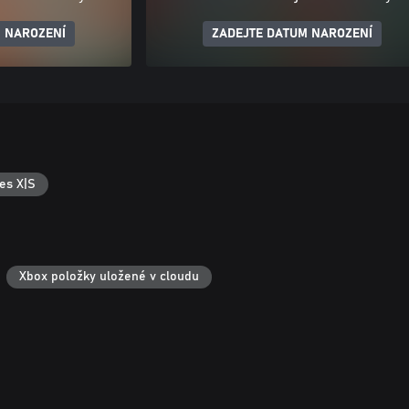
 NAROZENÍ
ZADEJTE DATUM NAROZENÍ
es X|S
Xbox položky uložené v cloudu