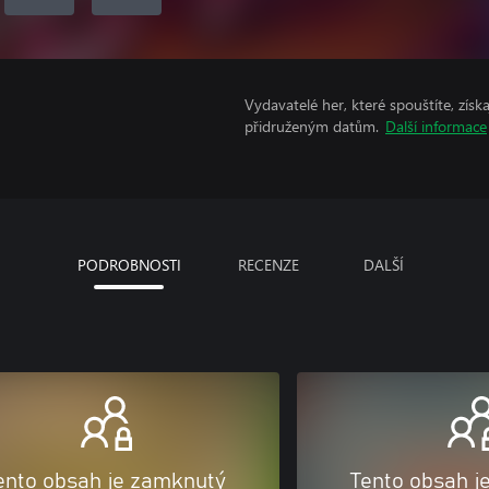
Vydavatelé her, které spouštíte, získ
přidruženým datům.
Další informace
PODROBNOSTI
RECENZE
DALŠÍ
ento obsah je zamknutý
Tento obsah j