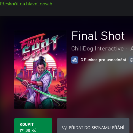
Přeskočit na hlavní obsah
Final Shot
ChiliDog Interactive
•
3 Funkce pro usnadnění
KOUPIT
PŘIDAT DO SEZNAMU PŘÁNÍ
171,00 Kč