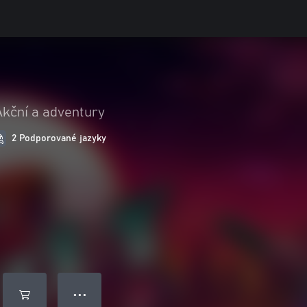
Akční a adventury
2 Podporované jazyky
● ● ●