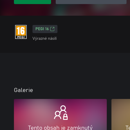
PEGI 16
Výrazné násilí
Galerie
Tento obsah je zamknutý
T