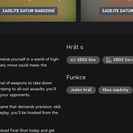
ZADEJTE DATUM NAROZENÍ
ZADEJTE DATUM
Hrát s
merse yourself in a world of high-
XBOX One
XBOX Seri
every move could mean the
Funkce
enal of weapons to take down
ping to all-out assaults, you'll
Jeden hráč
Xbox úspěchy
 your opponents.
game that demands precision, skill,
eplay, you'll be hooked from the
nload Final Shot today and get