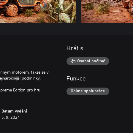
Hrát s
Osobní počítač
konným motorem, takže se v
ejnáročnější podmínky.
Funkce
Supreme Edition pro hru
Online spolupráce
Datum vydání
5. 9. 2024