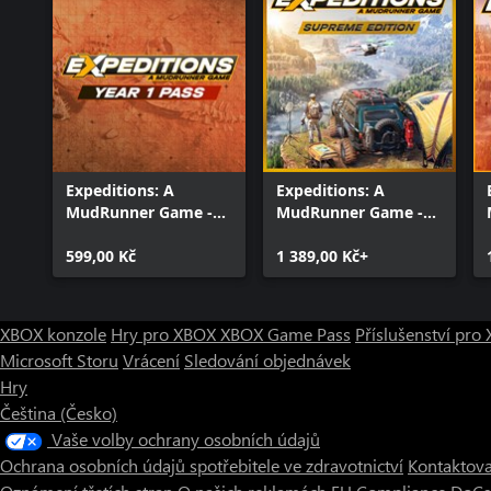
Expeditions: A
Expeditions: A
MudRunner Game -
MudRunner Game -
Year 1 Pass
Supreme Edition
(Windows)
599,00 Kč
(Windows)
1 389,00 Kč+
XBOX konzole
Hry pro XBOX
XBOX Game Pass
Příslušenství pr
Microsoft Storu
Vrácení
Sledování objednávek
Hry
Čeština (Česko)
Vaše volby ochrany osobních údajů
Ochrana osobních údajů spotřebitele ve zdravotnictví
Kontaktova