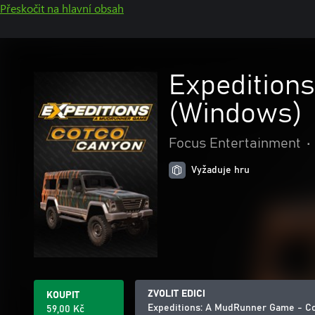
Přeskočit na hlavní obsah
Expedition
(Windows)
Focus Entertainment
•
Vyžaduje hru
ZVOLIT EDICI
KOUPIT
Expeditions: A MudRunner Game - C
59,00 Kč