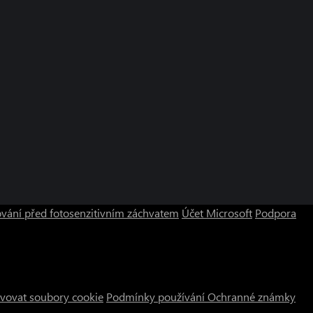
vání před fotosenzitivním záchvatem
Účet Microsoft
Podpora
vovat soubory cookie
Podmínky používání
Ochranné známky