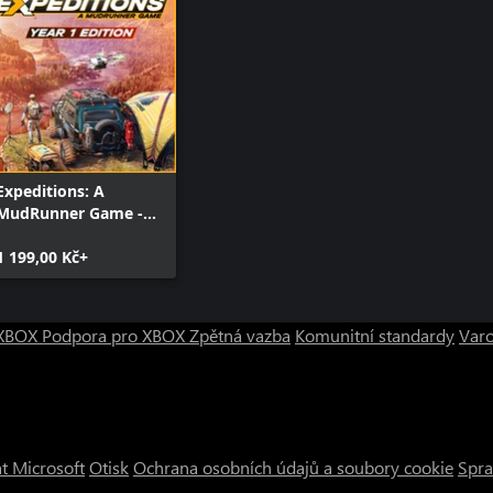
Expeditions: A
MudRunner Game -
Year 1 Edition
(Windows)
1 199,00 Kč+
o XBOX
Podpora pro XBOX
Zpětná vazba
Komunitní standardy
Varo
t Microsoft
Otisk
Ochrana osobních údajů a soubory cookie
Spra