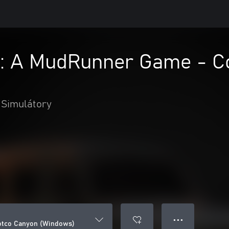
s: A MudRunner Game - C
Simulátory
● ● ●
otco Canyon (Windows)