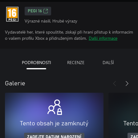
PEGI 16
Výrazné násilí, Hrubé výrazy
Vydavatelé her, které spouštíte, získají při hraní přístup k informacím
o vašem profilu Xbox a přidruženým datům.
Další informace
PODROBNOSTI
RECENZE
DALŠÍ
Galerie
Tento obsah je zamknutý
Tent
ZADEJTE DATUM NAROZENÍ
ZAD