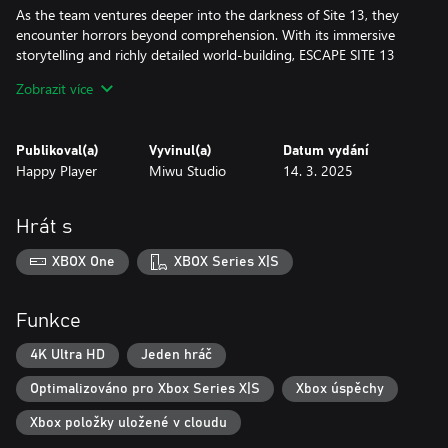
As the team ventures deeper into the darkness of Site 13, they
encounter horrors beyond comprehension. With its immersive
storytelling and richly detailed world-building, ESCAPE SITE 13
invites both veteran SCP enthusiasts and newcomers to delve
Zobrazit více
into the chaos of a secret too dangerous to remain concealed.
Publikoval(a)
Vyvinul(a)
Datum vydání
Happy Player
Miwu Studio
14. 3. 2025
Hrát s
XBOX One
XBOX Series X|S
Funkce
4K Ultra HD
Jeden hráč
Optimalizováno pro Xbox Series X|S
Xbox úspěchy
Xbox položky uložené v cloudu