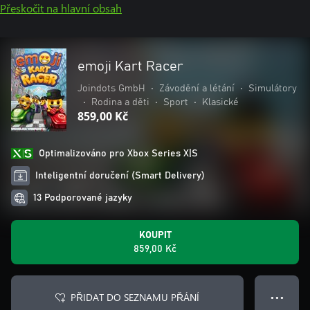
Přeskočit na hlavní obsah
emoji Kart Racer
Joindots GmbH
•
Závodění a létání
•
Simulátory
•
Rodina a děti
•
Sport
•
Klasické
859,00 Kč
Optimalizováno pro Xbox Series X|S
Inteligentní doručení (Smart Delivery)
13 Podporované jazyky
KOUPIT
859,00 Kč
PŘIDAT DO SEZNAMU PŘÁNÍ
● ● ●