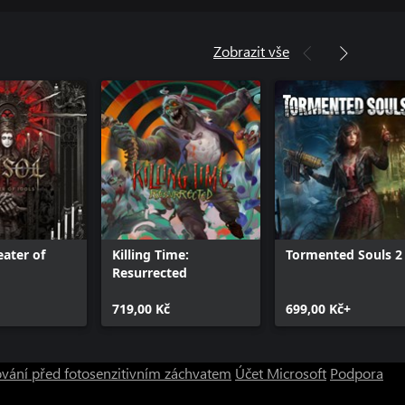
Zobrazit vše
eater of
Killing Time:
Tormented Souls 2
Resurrected
719,00 Kč
699,00 Kč+
vání před fotosenzitivním záchvatem
Účet Microsoft
Podpora