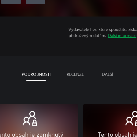
Vydavatelé her, které spouštíte, získ
přidruženým datům.
Další informace
PODROBNOSTI
RECENZE
DALŠÍ
ento obsah je zamknutý
Tento obsah j