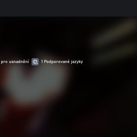
 pro usnadnění
1 Podporované jazyky