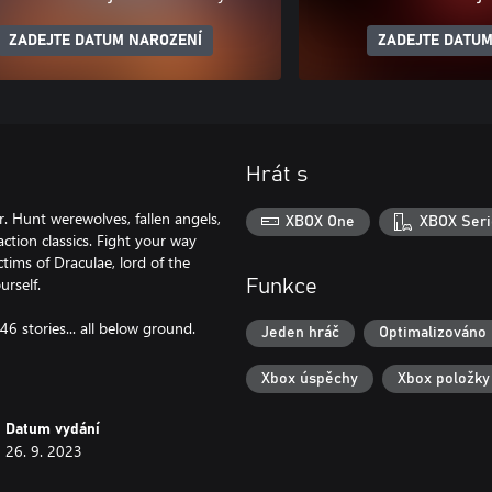
ZADEJTE DATUM NAROZENÍ
ZADEJTE DATUM
Hrát s
r. Hunt werewolves, fallen angels,
XBOX One
XBOX Seri
ction classics. Fight your way
ctims of Draculae, lord of the
urself.
Funkce
6 stories... all below ground.
Jeden hráč
Optimalizováno 
Xbox úspěchy
Xbox položky
Datum vydání
26. 9. 2023