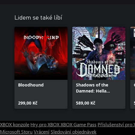
Lidem se také líbí
Bloodhound
Shadows of the
Damned: Hella
Remastered
299,00 Kč
589,00 Kč
XBOX konzole
Hry pro XBOX
XBOX Game Pass
Příslušenství pr
Microsoft Storu
Vrácení
Sledování objednávek