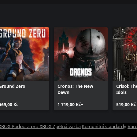
Ground Zero
Cronos: The New
Crisol: Th
Dawn
Idols
569,00 Kč
1 719,00 Kč+
519,00 Kč
o XBOX
Podpora pro XBOX
Zpětná vazba
Komunitní standardy
Varo