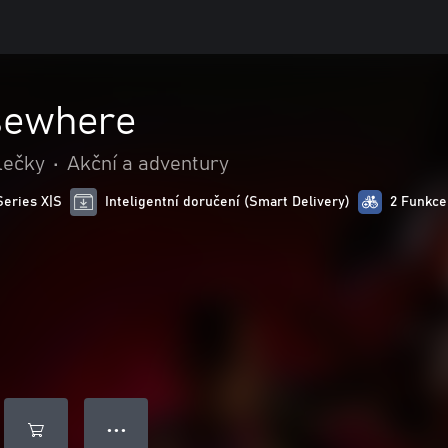
lsewhere
lečky
•
Akční a adventury
Series X|S
Inteligentní doručení (Smart Delivery)
2 Funkce
● ● ●