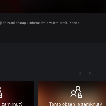
ají při hraní přístup k informacím o vašem profilu Xbox a
e zamknutý
Tento obsah je zamknutý