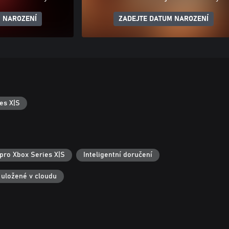
 NAROZENÍ
ZADEJTE DATUM NAROZENÍ
es X|S
pro Xbox Series X|S
Inteligentní doručení
 uložené v cloudu