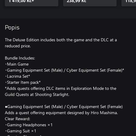
1 419,00 Kč+
(Female)
238,99 Kč
118,9
Popis
The Deluxe Edition includes both the game and the DLC at a
reduced price.
Bundle Includes:
･Main Game
･Gaming Equipment Set (Male) / Cyber Equipment Set (Female)*
･Lacrima Set*
･Starter Item pack*
*Adds quests offering DLC items in Exploration Mode to the
Guild Quests at Shooting Starlight.
●Gaming Equipment Set (Male) / Cyber Equipment Set (Female)
Adds a quest offering equipment designed by Hiro Mashima.
Clear Reward:
･Gaming Headphones ×1
･Gaming Suit ×1