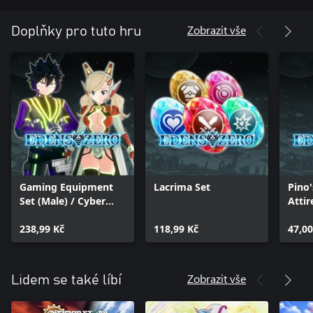
･Ether Candy ×5
･10000 Glee
Zobrazit vše
Doplňky pro tuto hru
●EDENS ZERO
This is a 3D action role-playing game based on the space fantasy
comic/anime EDENS ZERO by Hiro Mashima, the creator of Fairy
Tail and Rave Master. It is centered on Shiki Granbell and his
friends' cosmos-spanning adventure.
Hiro Mashima and Kodansha have had input throughout the
game's production!
Gaming Equipment
Lacrima Set
Pino'
Set (Male) / Cyber
Attir
Equipment Set
(Female)
238,99 Kč
118,99 Kč
47,00
Zobrazit vše
Lidem se také líbí