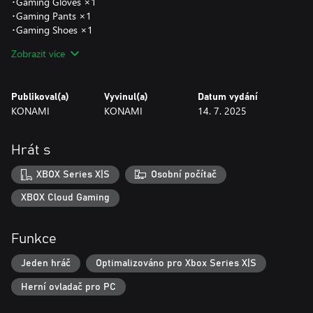
･Gaming Gloves ×1
･Gaming Pants ×1
･Gaming Shoes ×1
･Cyber Headwear ×1
Zobrazit více
･Cyber Suit ×1
･Cyber Gloves ×1
･Cyber Boots ×1
Publikoval(a)
Vyvinul(a)
Datum vydání
KONAMI
KONAMI
14. 7. 2025
●Lacrima Set
Add a quest offering Lacrima, equipment with mysterious
powers.
Hrát s
Clear Reward:
･Lacrima of Life (Orb) ×1
XBOX Series X|S
Osobní počítač
･Lacrima of Attack (Orb) ×1
･Lacrima of Defense (Orb) ×1
XBOX Cloud Gaming
･Lacrima of Ability (Orb) ×1
･Lacrima of Fatality (Orb) ×1
Funkce
●Starter Item pack
Jeden hráč
Optimalizováno pro Xbox Series X|S
Add a quest offering advantageous consumable items and
10,000 glee.
Herní ovladač pro PC
Clear Reward:
･Energy Drink ×5