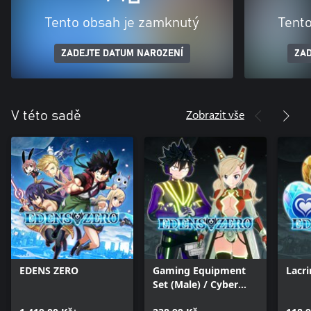
Tento obsah je zamknutý
Tent
ZADEJTE DATUM NAROZENÍ
ZAD
Zobrazit vše
V této sadě
EDENS ZERO
Gaming Equipment
Lacr
Set (Male) / Cyber
Equipment Set