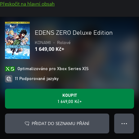
Přeskočit na hlavní obsah
EDENS ZERO Deluxe Edition
KONAMI
•
Rolové
1 649,00 Kč+
Optimalizováno pro Xbox Series X|S
11 Podporované jazyky
KOUPIT
1 649,00 Kč+
PŘIDAT DO SEZNAMU PŘÁNÍ
● ● ●