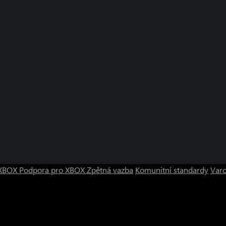
o XBOX
Podpora pro XBOX
Zpětná vazba
Komunitní standardy
Varo