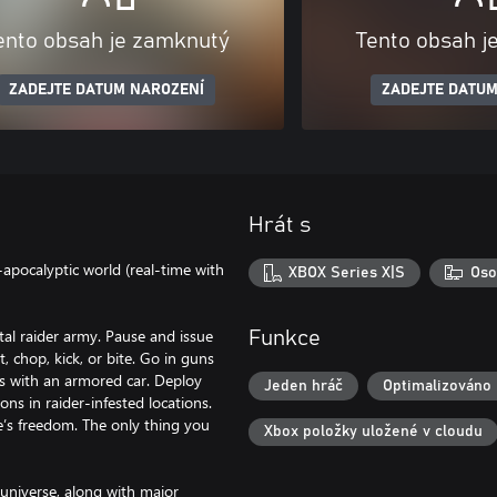
ento obsah je zamknutý
Tento obsah j
ZADEJTE DATUM NAROZENÍ
ZADEJTE DATUM
Hrát s
-apocalyptic world (real-time with
XBOX Series X|S
Oso
tal raider army. Pause and issue
Funkce
, chop, kick, or bite. Go in guns
es with an armored car. Deploy
Jeden hráč
Optimalizováno 
ns in raider-infested locations.
e’s freedom. The only thing you
Xbox položky uložené v cloudu
universe, along with major