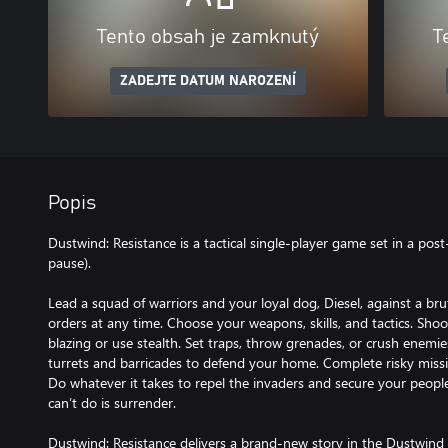
Tento obsah je zamknutý
T
ZADEJTE DATUM NAROZENÍ
Popis
Dustwind: Resistance is a tactical single-player game set in a post
pause).
Lead a squad of warriors and your loyal dog, Diesel, against a bru
orders at any time. Choose your weapons, skills, and tactics. Shoot
blazing or use stealth. Set traps, throw grenades, or crush enemi
turrets and barricades to defend your home. Complete risky missio
Do whatever it takes to repel the invaders and secure your peopl
can’t do is surrender.
Dustwind: Resistance delivers a brand-new story in the Dustwind 