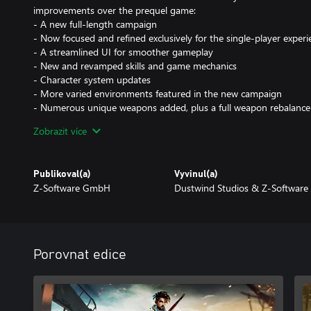
improvements over the prequel game:
- A new full-length campaign
- Now focused and refined exclusively for the single-player experi
- A streamlined UI for smoother gameplay
- New and revamped skills and game mechanics
- Character system updates
- More varied environments featured in the new campaign
- Numerous unique weapons added, plus a full weapon rebalance
- Tons of small improvements (bug fixes, quality-of-life tweaks, a
Zobrazit více
Story Summary
Jake was just a farmer trying to live a quiet life—until the raiders
Publikoval(a)
Vyvinul(a)
survival, freedom, and justice, he and his squad must use every we
Z-Software GmbH
Dustwind Studios & Z-Software
to fight back and reclaim their homeland.
Porovnat edice