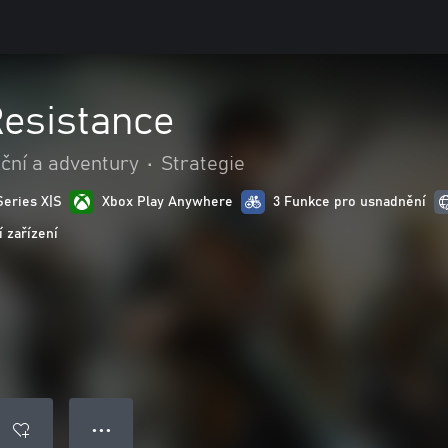
Resistance
ční a adventury
•
Strategie
Series X|S
Xbox Play Anywhere
3 Funkce pro usnadnění
 zařízení
● ● ●