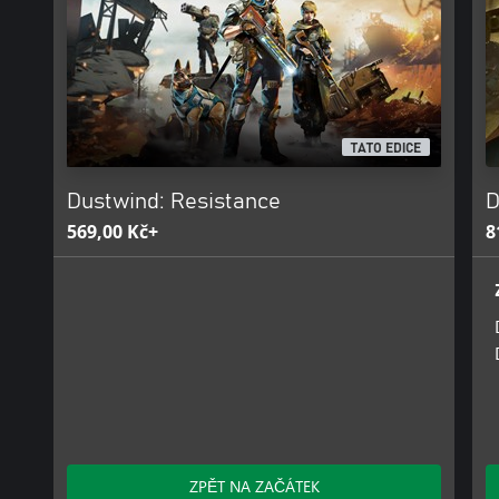
TATO EDICE
Dustwind: Resistance
D
569,00 Kč+
8
ZPĚT NA ZAČÁTEK