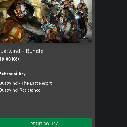
ustwind - Bundle
19,00 Kč+
Zahrnuté hry
Dustwind - The Last Resort
Dustwind: Resistance
PŘEJÍT DO HRY