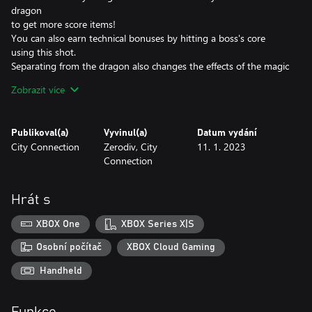
dragon
to get more score items!
You can also earn technical bonuses by hitting a boss's core
using this shot.
Separating from the dragon also changes the effects of the magic
shot!
Zobrazit více
The game's amazing boss battle effects, transformations, and
stunning background art that exude an eerie charm will jog your
Publikoval(a)
Vyvinul(a)
Datum vydání
imagination as you play!
City Connection
Zerodiv, City
11. 1. 2023
Connection
Take your stand against the demon lord Nebiros and his
army of darkness in order to save your loved ones and the world!
Hrát s
The game comes with options you can tweak to your liking.
Pick your preferred difficulty, max lives, max continues, key
XBOX One
XBOX Series X|S
controls, screen orientation,
and more to make the game just right for you.
Osobní počítač
XBOX Cloud Gaming
Handheld
Don't forget
about the new online rankings!
Do you have what it takes to become the best dragon rider in