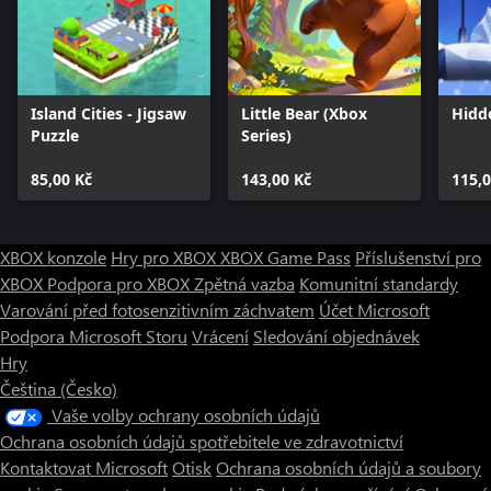
Island Cities - Jigsaw
Little Bear (Xbox
Hidd
Puzzle
Series)
85,00 Kč
143,00 Kč
115,0
XBOX konzole
Hry pro XBOX
XBOX Game Pass
Příslušenství pro
XBOX
Podpora pro XBOX
Zpětná vazba
Komunitní standardy
Varování před fotosenzitivním záchvatem
Účet Microsoft
Podpora Microsoft Storu
Vrácení
Sledování objednávek
Hry
Čeština (Česko)
Vaše volby ochrany osobních údajů
Ochrana osobních údajů spotřebitele ve zdravotnictví
Kontaktovat Microsoft
Otisk
Ochrana osobních údajů a soubory