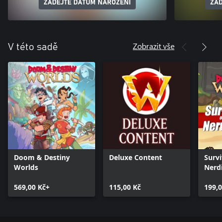
ZADEJTE DATUM NAROZENÍ
ZAD
Zobrazit vše
V této sadě
Doom & Destiny
Deluxe Content
Survi
Worlds
Nerd
569,00 Kč+
115,00 Kč
199,0