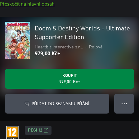
Přeskočit na hlavní obsah
Doom & Destiny Worlds - Ultimate
Supporter Edition
Heartbit Interactive s.r.l.
•
Rolové
979,00 Kč+
KOUPIT
979,00 Kč+
PŘIDAT DO SEZNAMU PŘÁNÍ
● ● ●
PEGI 12