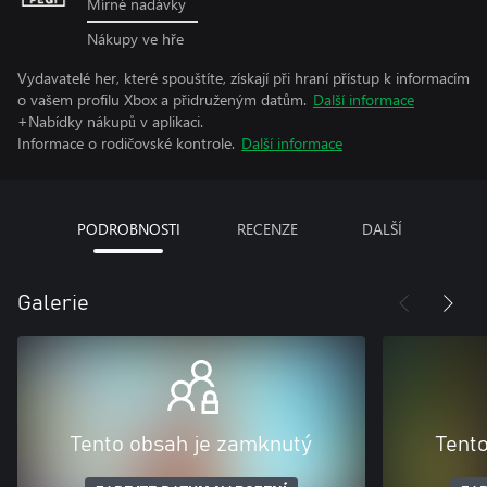
Mírné nadávky
Nákupy ve hře
Vydavatelé her, které spouštíte, získají při hraní přístup k informacím
o vašem profilu Xbox a přidruženým datům.
Další informace
+Nabídky nákupů v aplikaci.
Informace o rodičovské kontrole.
Další informace
PODROBNOSTI
RECENZE
DALŠÍ
Galerie
Tento obsah je zamknutý
Tent